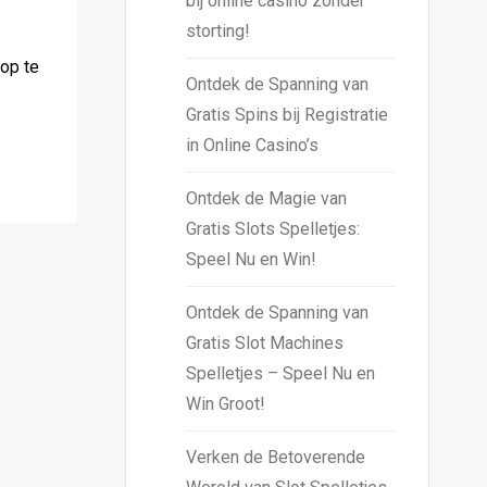
bij online casino zonder
storting!
 op te
Ontdek de Spanning van
Gratis Spins bij Registratie
in Online Casino’s
Ontdek de Magie van
Gratis Slots Spelletjes:
Speel Nu en Win!
Ontdek de Spanning van
Gratis Slot Machines
Spelletjes – Speel Nu en
Win Groot!
Verken de Betoverende