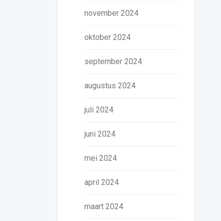
november 2024
oktober 2024
september 2024
augustus 2024
juli 2024
juni 2024
mei 2024
april 2024
maart 2024