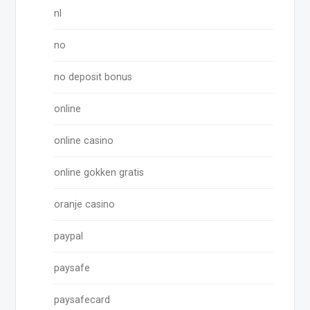
nl
no
no deposit bonus
online
online casino
online gokken gratis
oranje casino
paypal
paysafe
paysafecard