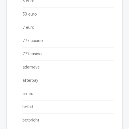
5 euro
50 euro
7 euro
777 casino
777casino
adameve
afterpay
amex
betbit
betbright