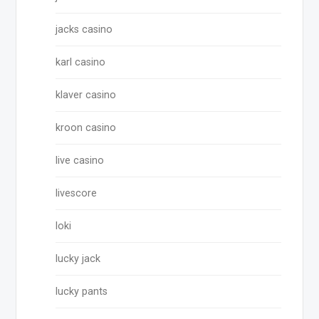
jacks casino
karl casino
klaver casino
kroon casino
live casino
livescore
loki
lucky jack
lucky pants