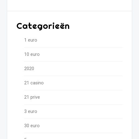
Categorieën
1 euro
10 euro
2020
21 casino
21 prive
3 euro
30 euro