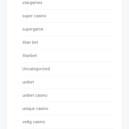
stargames
super casino
supergame
titan bet
titanbet
Uncategorized
unibet
unibet casino
unique casino
veilig casino