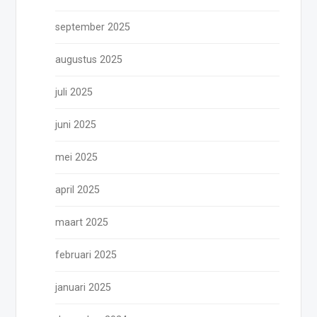
september 2025
augustus 2025
juli 2025
juni 2025
mei 2025
april 2025
maart 2025
februari 2025
januari 2025