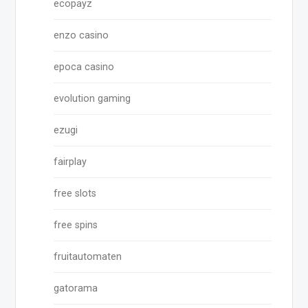
ecopayz
enzo casino
epoca casino
evolution gaming
ezugi
fairplay
free slots
free spins
fruitautomaten
gatorama