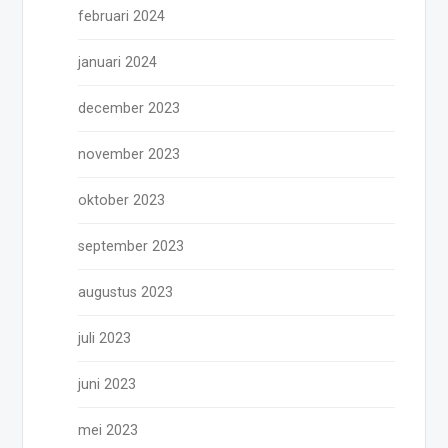
februari 2024
januari 2024
december 2023
november 2023
oktober 2023
september 2023
augustus 2023
juli 2023
juni 2023
mei 2023