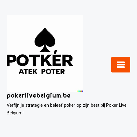
Ga
naar
de
inhoud
pokerlivebelgium.be
Verfijn je strategie en beleef poker op zijn best bij Poker Live
Belgium!