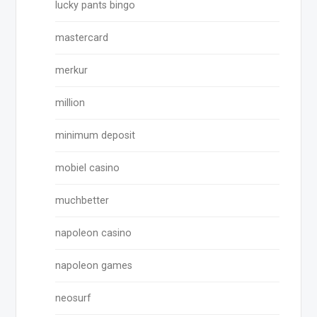
lucky pants bingo
mastercard
merkur
million
minimum deposit
mobiel casino
muchbetter
napoleon casino
napoleon games
neosurf