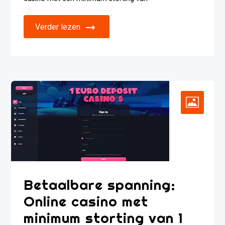
Verder lezen
Betaalbare spanning:
Online casino met
minimum storting van 1