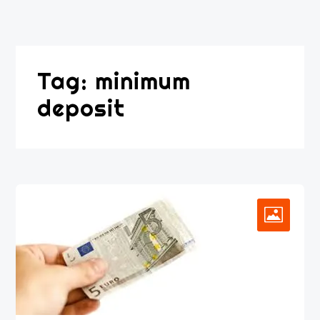
Tag:
minimum
deposit