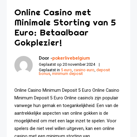
Online Casino met
Minimale Storting van 5
Euro: Betaalbaar
Gokplezier!
Door -
pokerlivebelgium
Geplaatst op
20 november 2024
Geplaatst in
5 euro
,
casino euro
,
deposit
bonus
,
minimum deposit
Online Casino Minimum Deposit 5 Euro Online Casino
Minimum Deposit 5 Euro Online casino’s zijn populair
vanwege hun gemak en toegankelijkheid. Een van de
aantrekkelijke aspecten van online gokken is de
mogelijkheid om met een lage inzet te spelen. Voor
spelers die niet veel willen uitgeven, kan een online
casino met een minimum storting van