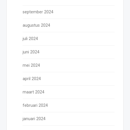
september 2024
augustus 2024
juli 2024
juni 2024
mei 2024
april 2024
maart 2024
februari 2024
januari 2024