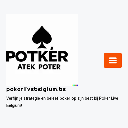
Ga
naar
de
inhoud
pokerlivebelgium.be
Verfijn je strategie en beleef poker op zijn best bij Poker Live
Belgium!