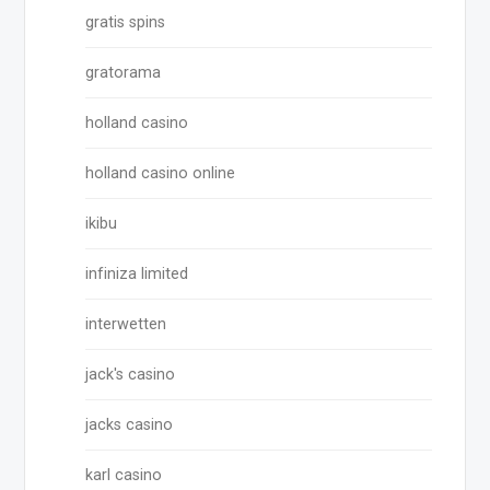
gratis spins
gratorama
holland casino
holland casino online
ikibu
infiniza limited
interwetten
jack's casino
jacks casino
karl casino