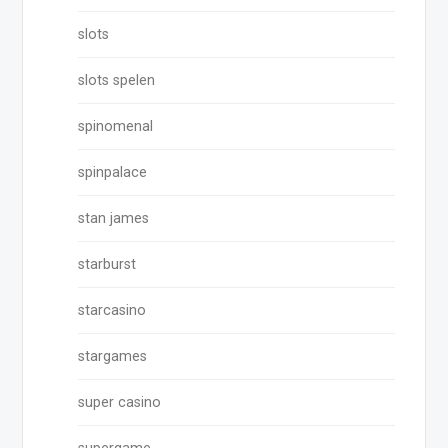
slots
slots spelen
spinomenal
spinpalace
stan james
starburst
starcasino
stargames
super casino