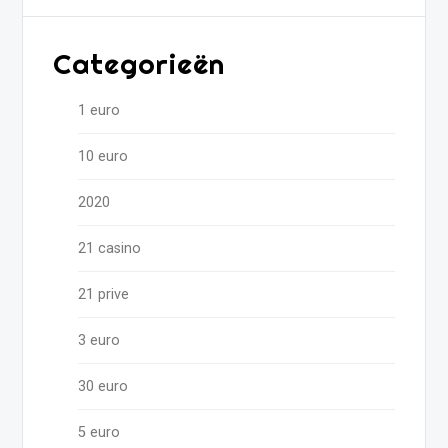
Categorieën
1 euro
10 euro
2020
21 casino
21 prive
3 euro
30 euro
5 euro