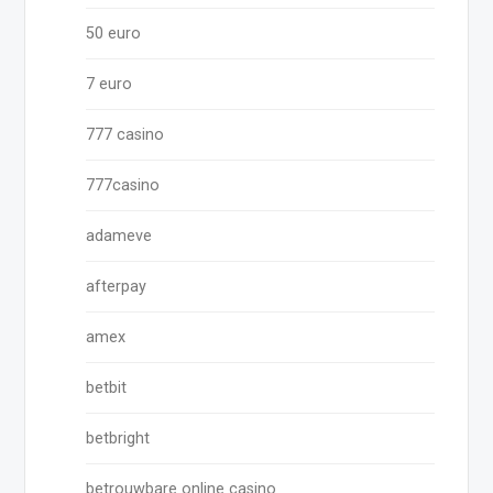
50 euro
7 euro
777 casino
777casino
adameve
afterpay
amex
betbit
betbright
betrouwbare online casino