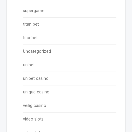
supergame
titan bet
titanbet
Uncategorized
unibet
unibet casino
unique casino
veilig casino
video slots