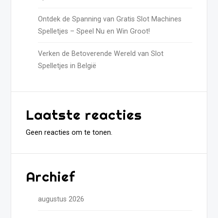
Ontdek de Spanning van Gratis Slot Machines
Spelletjes – Speel Nu en Win Groot!
Verken de Betoverende Wereld van Slot
Spelletjes in België
Laatste reacties
Geen reacties om te tonen.
Archief
augustus 2026