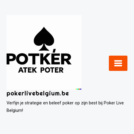
Ga
naar
de
inhoud
pokerlivebelgium.be
Verfijn je strategie en beleef poker op zijn best bij Poker Live
Belgium!