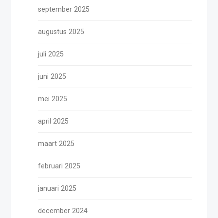
september 2025
augustus 2025
juli 2025
juni 2025
mei 2025
april 2025
maart 2025
februari 2025
januari 2025
december 2024