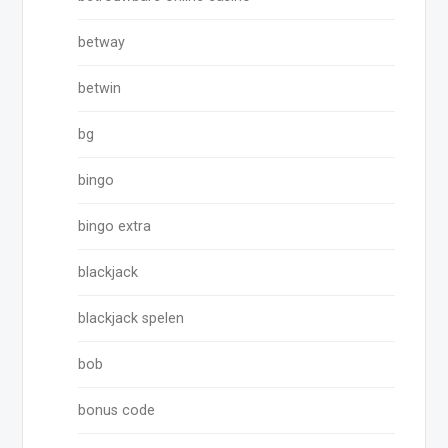
betway
betwin
bg
bingo
bingo extra
blackjack
blackjack spelen
bob
bonus code