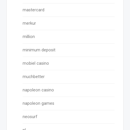
mastercard
merkur
million
minimum deposit
mobiel casino
muchbetter
napoleon casino
napoleon games
neosurf