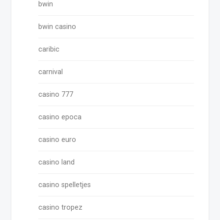
bwin
bwin casino
caribic
carnival
casino 777
casino epoca
casino euro
casino land
casino spelletjes
casino tropez