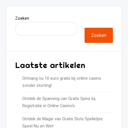
Zoeken
Zoeken
Laatste artikelen
Ontvang nu 10 euro gratis bij online casino
zonder storting!
Ontdek de Spanning van Gratis Spins bij
Registratie in Online Casino’s
Ontdek de Magie van Gratis Slots Spelletjes:
Speel Nu en Win!