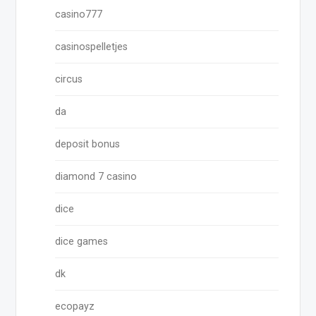
casino777
casinospelletjes
circus
da
deposit bonus
diamond 7 casino
dice
dice games
dk
ecopayz