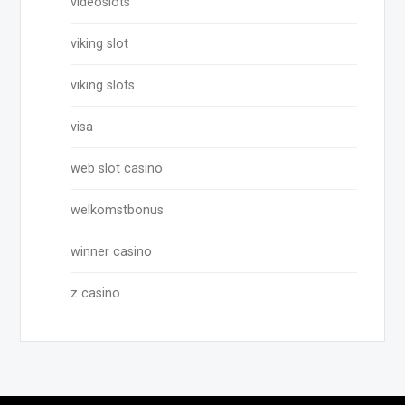
videoslots
viking slot
viking slots
visa
web slot casino
welkomstbonus
winner casino
z casino