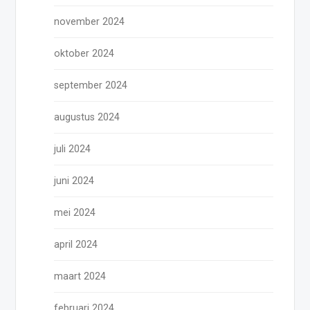
november 2024
oktober 2024
september 2024
augustus 2024
juli 2024
juni 2024
mei 2024
april 2024
maart 2024
februari 2024