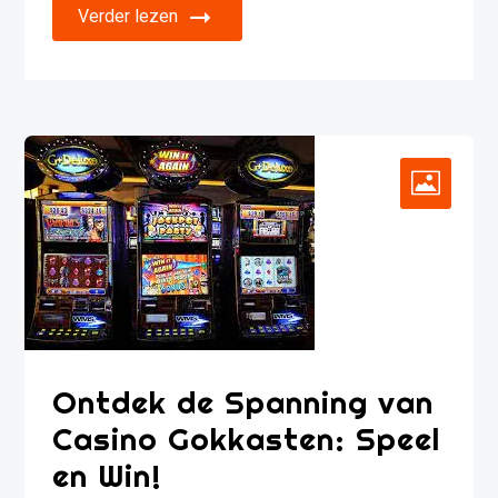
Verder lezen
Ontdek de Spanning van
Casino Gokkasten: Speel
en Win!