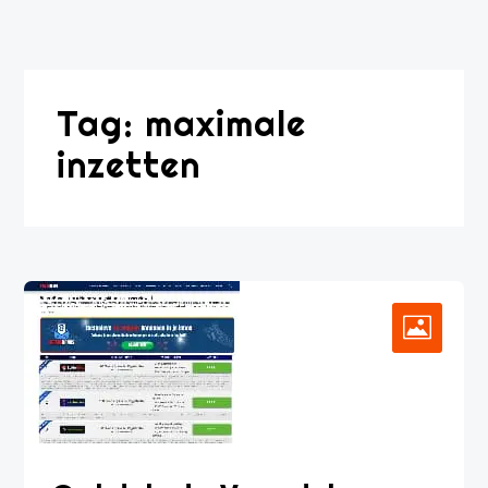
Tag:
maximale
inzetten