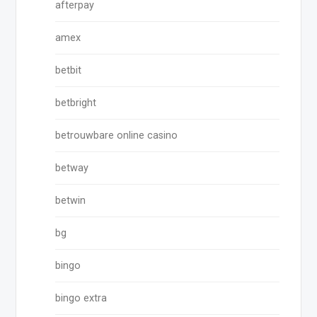
afterpay
amex
betbit
betbright
betrouwbare online casino
betway
betwin
bg
bingo
bingo extra