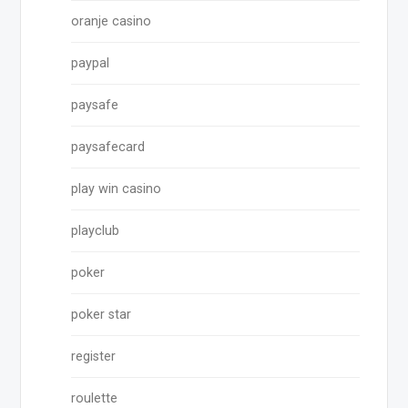
oranje casino
paypal
paysafe
paysafecard
play win casino
playclub
poker
poker star
register
roulette