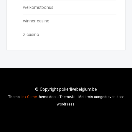
welkomstbonus
winner casino
z casino
© Copyright pokerlivebelgium.be
Thema:
Inx Game
-thema door aThemeArt - Met trots aangedreven door
WordPress.