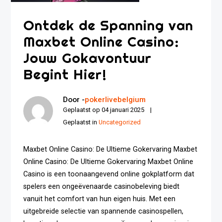
Ontdek de Spanning van
Maxbet Online Casino:
Jouw Gokavontuur
Begint Hier!
Door -
pokerlivebelgium
Geplaatst op
04 januari 2025
Geplaatst in
Uncategorized
Maxbet Online Casino: De Ultieme Gokervaring Maxbet
Online Casino: De Ultieme Gokervaring Maxbet Online
Casino is een toonaangevend online gokplatform dat
spelers een ongeëvenaarde casinobeleving biedt
vanuit het comfort van hun eigen huis. Met een
uitgebreide selectie van spannende casinospellen,