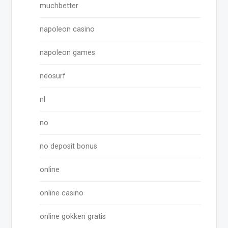
muchbetter
napoleon casino
napoleon games
neosurf
nl
no
no deposit bonus
online
online casino
online gokken gratis