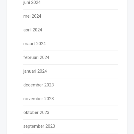
juni 2024
mei 2024
april 2024
maart 2024
februari 2024
januari 2024
december 2023
november 2023
oktober 2023
september 2023