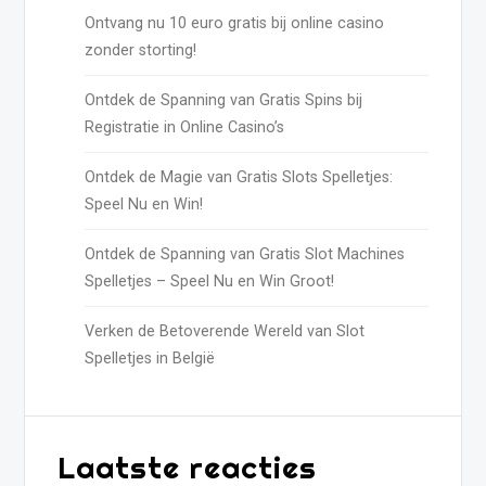
Ontvang nu 10 euro gratis bij online casino
zonder storting!
Ontdek de Spanning van Gratis Spins bij
Registratie in Online Casino’s
Ontdek de Magie van Gratis Slots Spelletjes:
Speel Nu en Win!
Ontdek de Spanning van Gratis Slot Machines
Spelletjes – Speel Nu en Win Groot!
Verken de Betoverende Wereld van Slot
Spelletjes in België
Laatste reacties