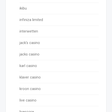
ikibu
infiniza limited
interwetten
jack's casino
jacks casino
karl casino
klaver casino
kroon casino
live casino
livescore