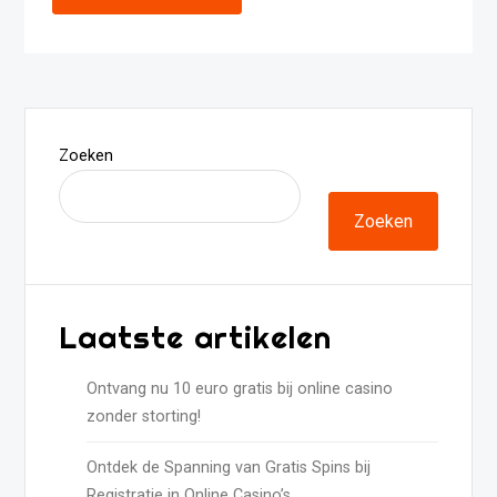
Zoeken
Zoeken
Laatste artikelen
Ontvang nu 10 euro gratis bij online casino
zonder storting!
Ontdek de Spanning van Gratis Spins bij
Registratie in Online Casino’s