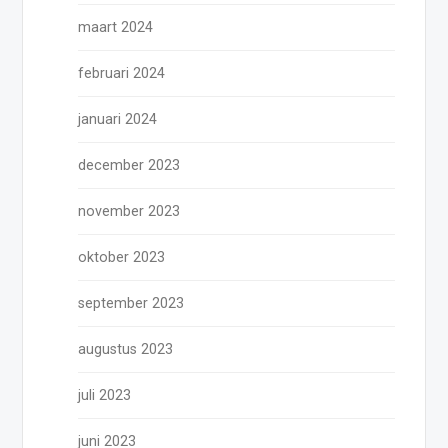
maart 2024
februari 2024
januari 2024
december 2023
november 2023
oktober 2023
september 2023
augustus 2023
juli 2023
juni 2023