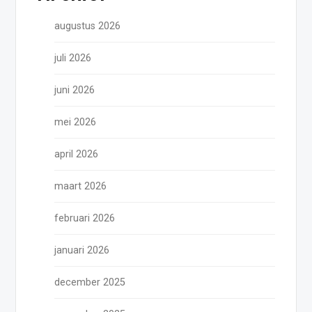
augustus 2026
juli 2026
juni 2026
mei 2026
april 2026
maart 2026
februari 2026
januari 2026
december 2025