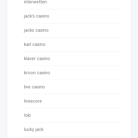
interwetten
jack's casino
jacks casino
karl casino
klaver casino
kroon casino
live casino
livescore
loki
lucky jack