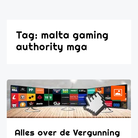
Tag:
malta gaming
authority mga
Alles over de Vergunning