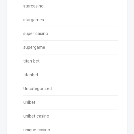
starcasino
stargames
super casino
supergame
titan bet
titanbet
Uncategorized
unibet
unibet casino
unique casino