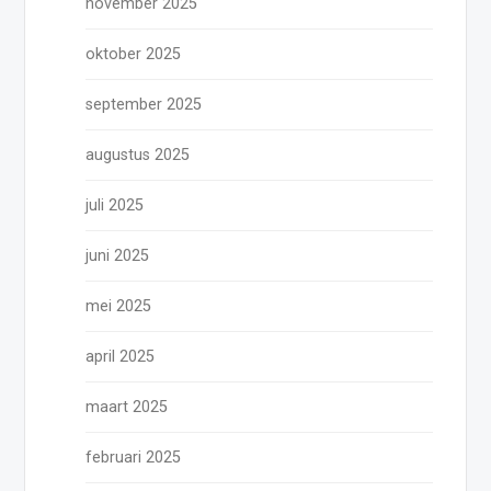
november 2025
oktober 2025
september 2025
augustus 2025
juli 2025
juni 2025
mei 2025
april 2025
maart 2025
februari 2025