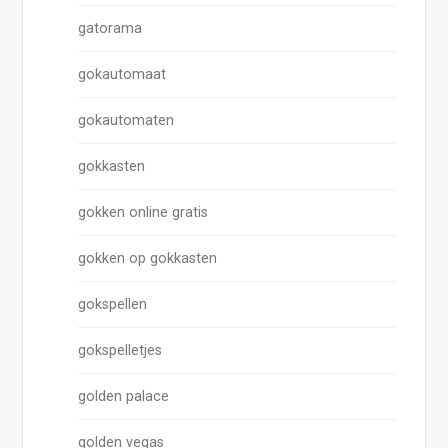
gatorama
gokautomaat
gokautomaten
gokkasten
gokken online gratis
gokken op gokkasten
gokspellen
gokspelletjes
golden palace
golden vegas