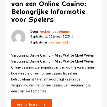
van een Online Casino:
Belangrijke Informatie
voor Spelers
Door -
pokerlivebelgium
Geplaatst op
20 januari 2025
Geplaatst in
Uncategorized
Vergunning Online Casino – Alles Wat Je Moet Weten
Vergunning Online Casino – Alles Wat Je Moet Weten
Online casino’s zijn populairder dan ooit tevoren, maar
hoe weet je of een online casino legaal en
betrouwbaar is? Het antwoord ligt vaak in de
vergunning van het online casino. Een vergunning is
een cruciale factor die
Verder lezen