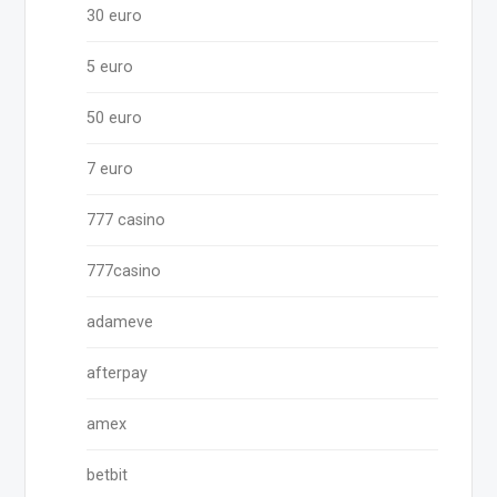
30 euro
5 euro
50 euro
7 euro
777 casino
777casino
adameve
afterpay
amex
betbit