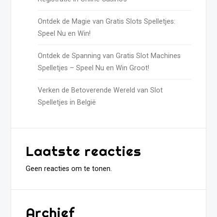
Ontdek de Magie van Gratis Slots Spelletjes:
Speel Nu en Win!
Ontdek de Spanning van Gratis Slot Machines
Spelletjes – Speel Nu en Win Groot!
Verken de Betoverende Wereld van Slot
Spelletjes in België
Laatste reacties
Geen reacties om te tonen.
Archief