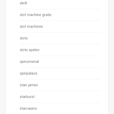
skrill
slot machine gratis
slot machines
slots
slots spelen
spinomenal
spinpalace
stan james
starburst
starcasino