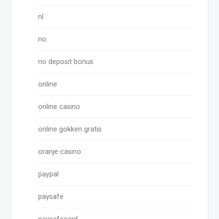
nl
no
no deposit bonus
online
online casino
online gokken gratis
oranje casino
paypal
paysafe