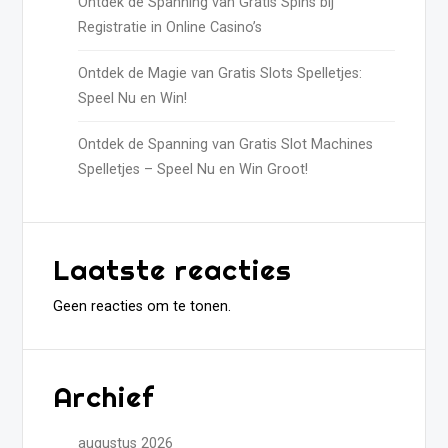
Ontdek de Spanning van Gratis Spins bij
Registratie in Online Casino’s
Ontdek de Magie van Gratis Slots Spelletjes:
Speel Nu en Win!
Ontdek de Spanning van Gratis Slot Machines
Spelletjes – Speel Nu en Win Groot!
Laatste reacties
Geen reacties om te tonen.
Archief
augustus 2026