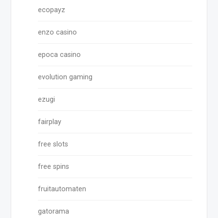
ecopayz
enzo casino
epoca casino
evolution gaming
ezugi
fairplay
free slots
free spins
fruitautomaten
gatorama