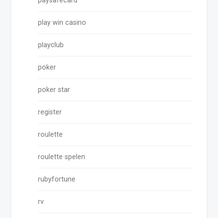
paysafecard
play win casino
playclub
poker
poker star
register
roulette
roulette spelen
rubyfortune
rv