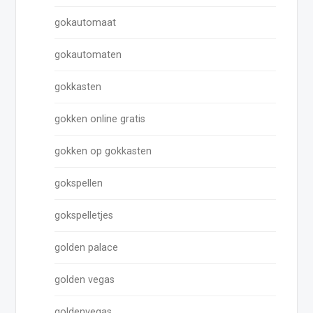
gokautomaat
gokautomaten
gokkasten
gokken online gratis
gokken op gokkasten
gokspellen
gokspelletjes
golden palace
golden vegas
goldenvegas