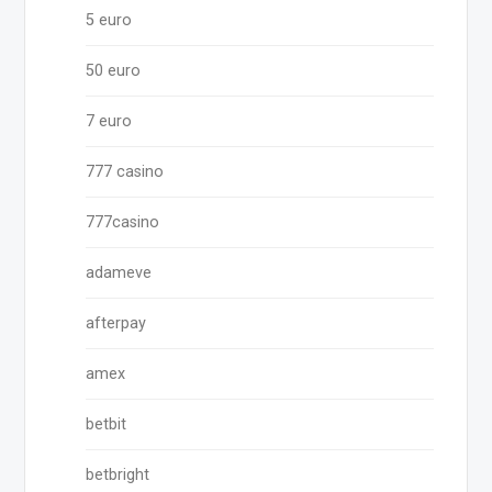
5 euro
50 euro
7 euro
777 casino
777casino
adameve
afterpay
amex
betbit
betbright