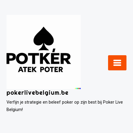
Ga
naar
de
inhoud
pokerlivebelgium.be
Verfijn je strategie en beleef poker op zijn best bij Poker Live
Belgium!