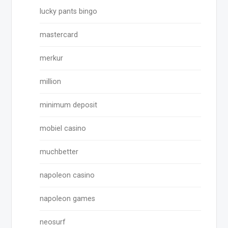
lucky pants bingo
mastercard
merkur
million
minimum deposit
mobiel casino
muchbetter
napoleon casino
napoleon games
neosurf