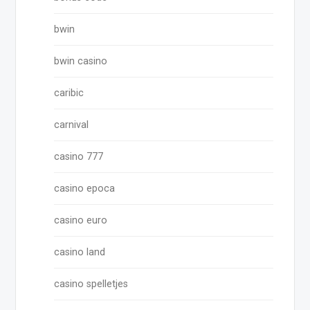
bwin
bwin casino
caribic
carnival
casino 777
casino epoca
casino euro
casino land
casino spelletjes