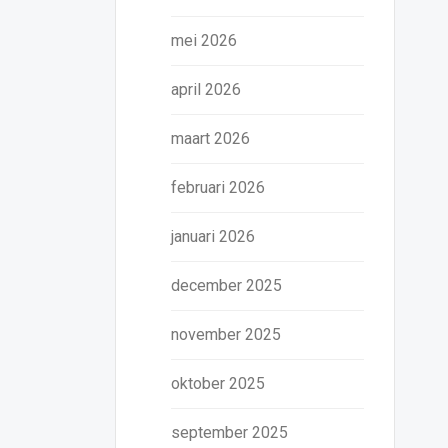
mei 2026
april 2026
maart 2026
februari 2026
januari 2026
december 2025
november 2025
oktober 2025
september 2025