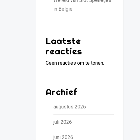
Wereld van Slot Spelletjes
in België
Laatste
reacties
Geen reacties om te tonen.
Archief
augustus 2026
juli 2026
juni 2026