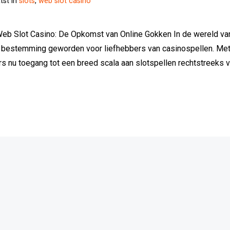
tst in
slots
,
web slot casino
eb Slot Casino: De Opkomst van Online Gokken In de wereld va
re bestemming geworden voor liefhebbers van casinospellen. Me
s nu toegang tot een breed scala aan slotspellen rechtstreeks v