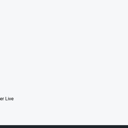
ker Live