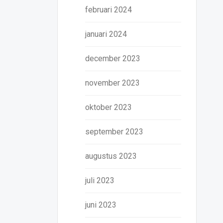
februari 2024
januari 2024
december 2023
november 2023
oktober 2023
september 2023
augustus 2023
juli 2023
juni 2023