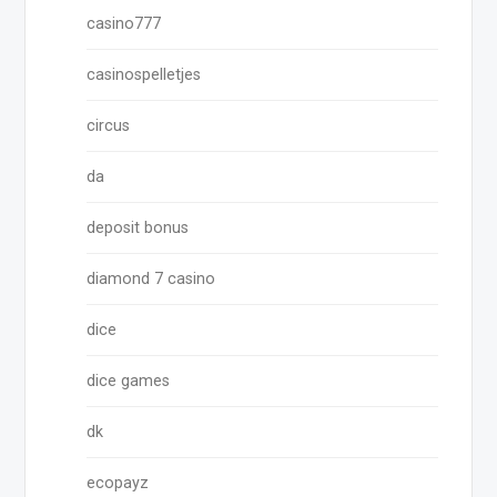
casino777
casinospelletjes
circus
da
deposit bonus
diamond 7 casino
dice
dice games
dk
ecopayz