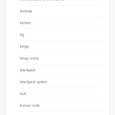
betway
betwin
bg
bingo
bingo extra
blackjack
blackjack spelen
bob
bonus code