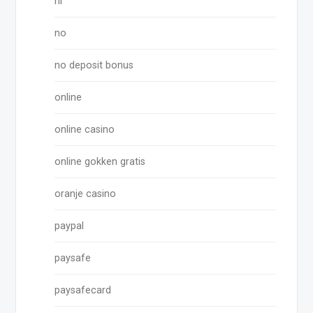
nl
no
no deposit bonus
online
online casino
online gokken gratis
oranje casino
paypal
paysafe
paysafecard