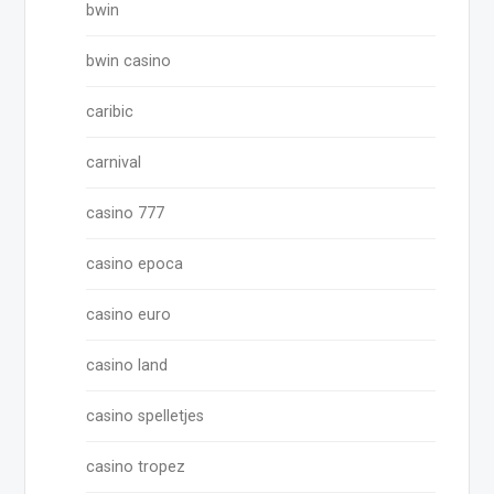
bwin
bwin casino
caribic
carnival
casino 777
casino epoca
casino euro
casino land
casino spelletjes
casino tropez