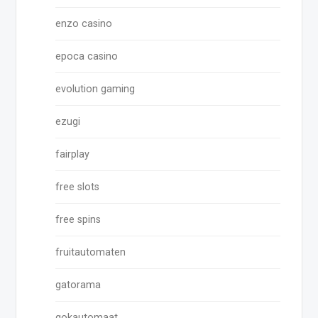
enzo casino
epoca casino
evolution gaming
ezugi
fairplay
free slots
free spins
fruitautomaten
gatorama
gokautomaat