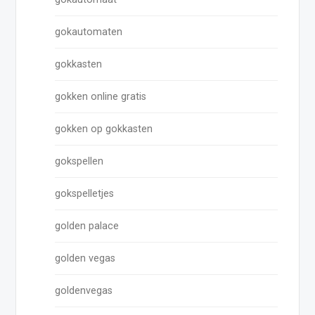
gokautomaten
gokkasten
gokken online gratis
gokken op gokkasten
gokspellen
gokspelletjes
golden palace
golden vegas
goldenvegas