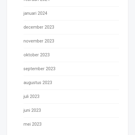
januari 2024
december 2023
november 2023
oktober 2023
september 2023
augustus 2023
juli 2023
juni 2023
mei 2023