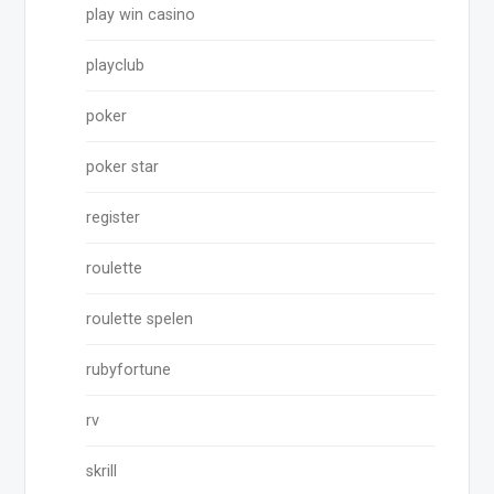
play win casino
playclub
poker
poker star
register
roulette
roulette spelen
rubyfortune
rv
skrill