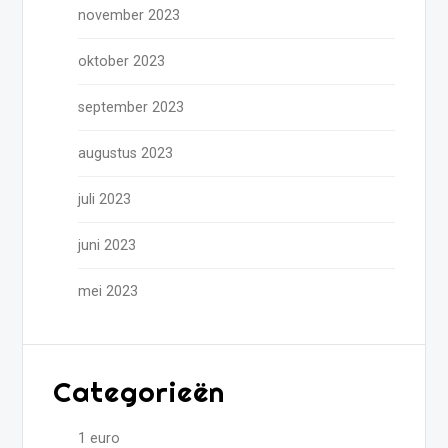
november 2023
oktober 2023
september 2023
augustus 2023
juli 2023
juni 2023
mei 2023
Categorieën
1 euro