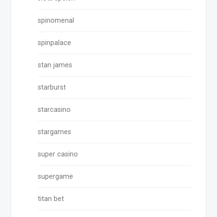
spinomenal
spinpalace
stan james
starburst
starcasino
stargames
super casino
supergame
titan bet