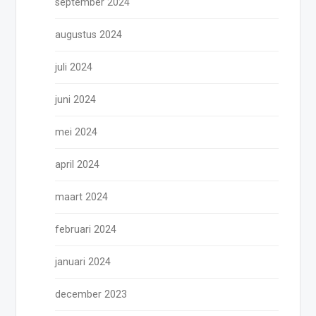
september 2024
augustus 2024
juli 2024
juni 2024
mei 2024
april 2024
maart 2024
februari 2024
januari 2024
december 2023