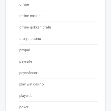
online
online casino
online gokken gratis
oranje casino
paypal
paysafe
paysafecard
play win casino
playclub
poker