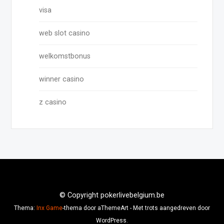
visa
web slot casino
welkomstbonus
winner casino
z casino
© Copyright pokerlivebelgium.be
Thema:
Inx Game
-thema door aThemeArt - Met trots aangedreven door
WordPress.