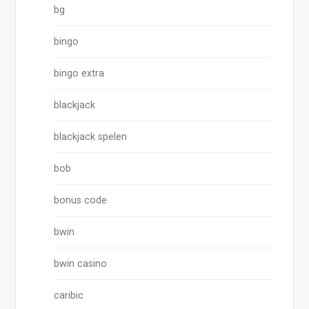
bg
bingo
bingo extra
blackjack
blackjack spelen
bob
bonus code
bwin
bwin casino
caribic