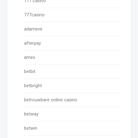
777 casino
777casino
adameve
afterpay
amex
betbit
betbright
betrouwbare online casino
betway
betwin