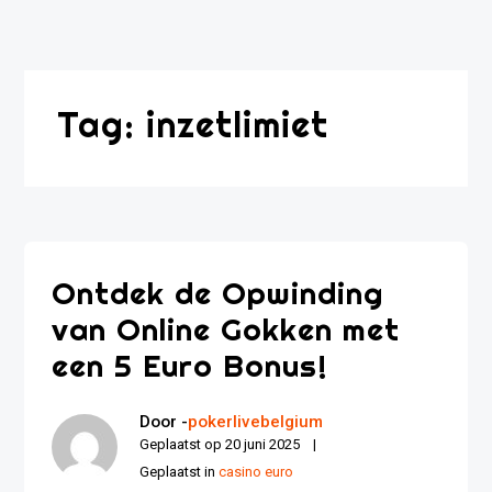
Tag:
inzetlimiet
Ontdek de Opwinding
van Online Gokken met
een 5 Euro Bonus!
Door -
pokerlivebelgium
Geplaatst op
20 juni 2025
Geplaatst in
casino euro