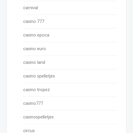
carnival
casino 777
casino epoca
casino euro
casino land
casino spelletjes
casino tropez
casino777
casinospelletjes
circus