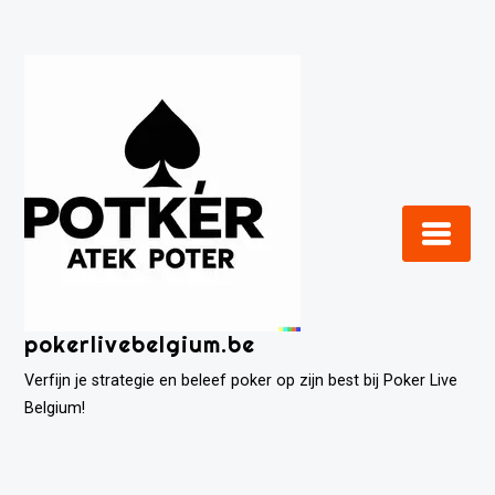
Ga
naar
de
inhoud
pokerlivebelgium.be
Verfijn je strategie en beleef poker op zijn best bij Poker Live
Belgium!