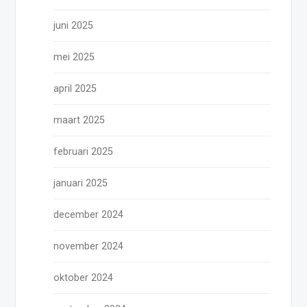
juni 2025
mei 2025
april 2025
maart 2025
februari 2025
januari 2025
december 2024
november 2024
oktober 2024