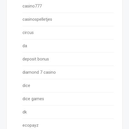
casino777
casinospelletjes
circus
da
deposit bonus
diamond 7 casino
dice
dice games
dk
ecopayz