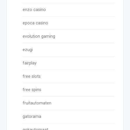
enzo casino
epoca casino
evolution gaming
ezugi
fairplay
free slots
free spins
fruitautomaten
gatorama
gokautomaat