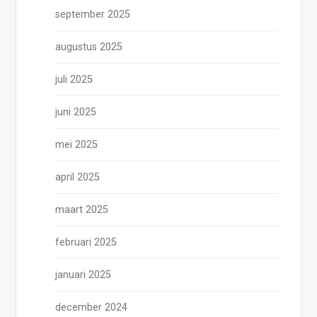
september 2025
augustus 2025
juli 2025
juni 2025
mei 2025
april 2025
maart 2025
februari 2025
januari 2025
december 2024