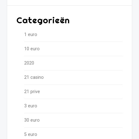
Categorieën
1 euro
10 euro
2020
21 casino
21 prive
3 euro
30 euro
5 euro