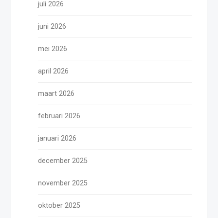
juli 2026
juni 2026
mei 2026
april 2026
maart 2026
februari 2026
januari 2026
december 2025
november 2025
oktober 2025