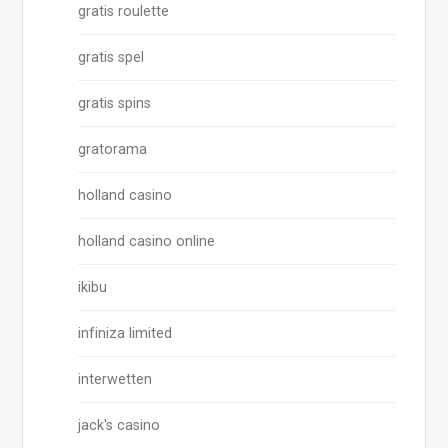
gratis roulette
gratis spel
gratis spins
gratorama
holland casino
holland casino online
ikibu
infiniza limited
interwetten
jack's casino