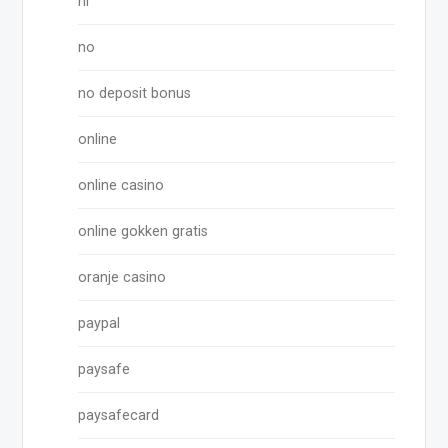
nl
no
no deposit bonus
online
online casino
online gokken gratis
oranje casino
paypal
paysafe
paysafecard