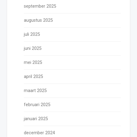
september 2025
augustus 2025
juli 2025
juni 2025
mei 2025
april 2025
maart 2025
februari 2025
januari 2025
december 2024