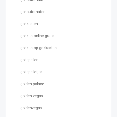
gokautomaten
gokkasten
gokken online gratis
gokken op gokkasten
gokspellen
gokspelletjes
golden palace
golden vegas
goldenvegas