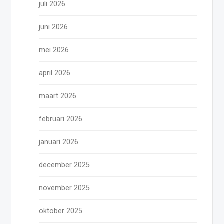
juli 2026
juni 2026
mei 2026
april 2026
maart 2026
februari 2026
januari 2026
december 2025
november 2025
oktober 2025