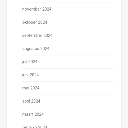
november 2024
oktober 2024
september 2024
augustus 2024
juli 2024
juni 2024
mei 2024
april 2024
maart 2024
februari 2024