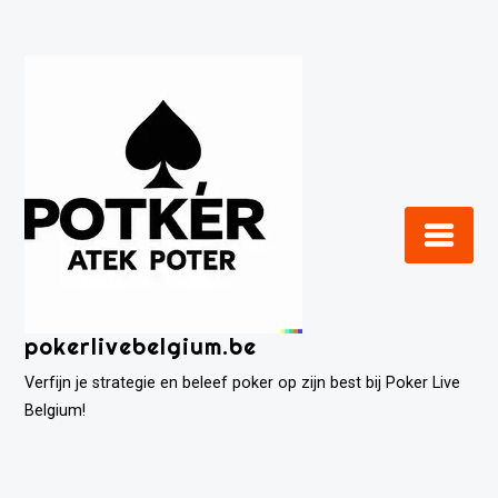
Ga
naar
de
inhoud
pokerlivebelgium.be
Verfijn je strategie en beleef poker op zijn best bij Poker Live
Belgium!