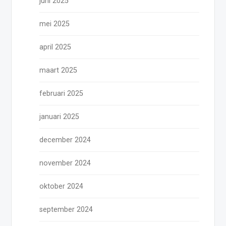
juni 2025
mei 2025
april 2025
maart 2025
februari 2025
januari 2025
december 2024
november 2024
oktober 2024
september 2024