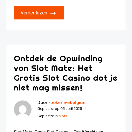
Verder lezen
Ontdek de Opwinding
van Slot Mate: Het
Gratis Slot Casino dat je
niet mag missen!
Door -
pokerlivebelgium
Geplaatst op
05 april 2025
Geplaatst in
slots