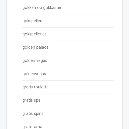
gokken op gokkasten
gokspellen
gokspelletjes
golden palace
golden vegas
goldenvegas
gratis roulette
gratis spel
gratis spins
gratorama