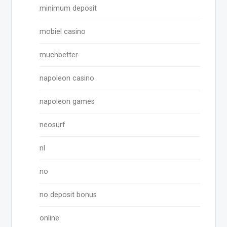
minimum deposit
mobiel casino
muchbetter
napoleon casino
napoleon games
neosurf
nl
no
no deposit bonus
online