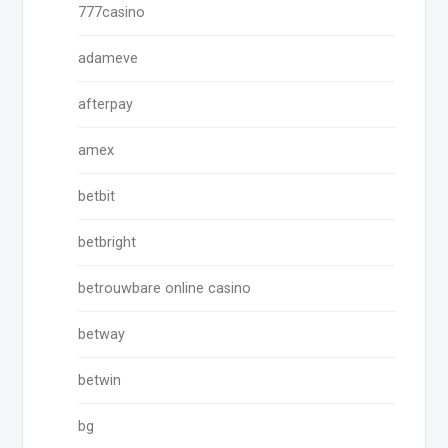
777casino
adameve
afterpay
amex
betbit
betbright
betrouwbare online casino
betway
betwin
bg