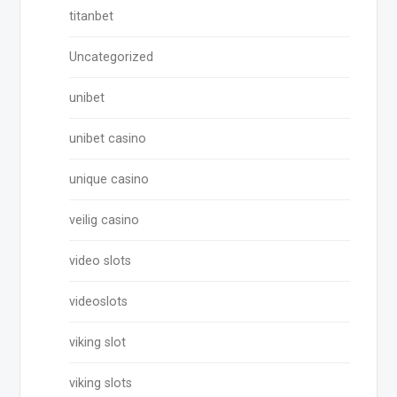
titanbet
Uncategorized
unibet
unibet casino
unique casino
veilig casino
video slots
videoslots
viking slot
viking slots