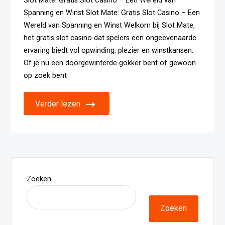
Slot Mate: Gratis Slot Casino – Een Wereld van
Spanning en Winst Slot Mate: Gratis Slot Casino – Een
Wereld van Spanning en Winst Welkom bij Slot Mate,
het gratis slot casino dat spelers een ongeëvenaarde
ervaring biedt vol opwinding, plezier en winstkansen.
Of je nu een doorgewinterde gokker bent of gewoon
op zoek bent
Verder lezen
Zoeken
Zoeken