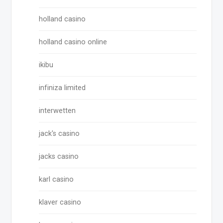
holland casino
holland casino online
ikibu
infiniza limited
interwetten
jack's casino
jacks casino
karl casino
klaver casino