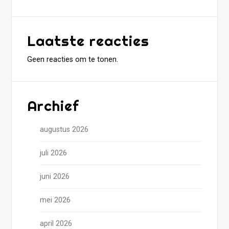
Laatste reacties
Geen reacties om te tonen.
Archief
augustus 2026
juli 2026
juni 2026
mei 2026
april 2026