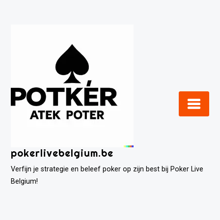
Ga
naar
de
inhoud
pokerlivebelgium.be
Verfijn je strategie en beleef poker op zijn best bij Poker Live
Belgium!