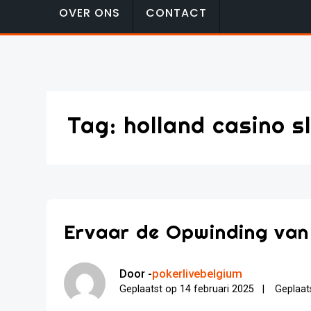
OVER ONS
CONTACT
Tag:
holland casino sl
Ervaar de Opwinding van 
Door -
pokerlivebelgium
Geplaatst op
14 februari 2025
Geplaat