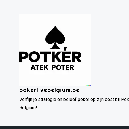
Ga
naar
de
inhoud
pokerlivebelgium.be
Verfijn je strategie en beleef poker op zijn best bij Po
Belgium!