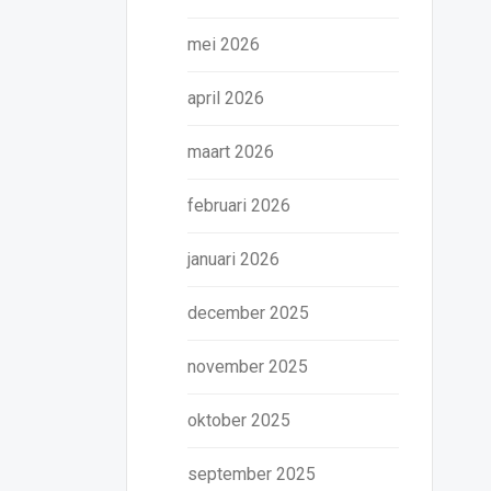
mei 2026
april 2026
maart 2026
februari 2026
januari 2026
december 2025
november 2025
oktober 2025
september 2025