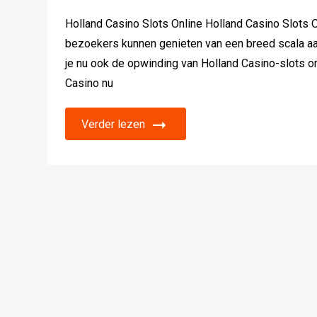
Holland Casino Slots Online Holland Casino Slots 
bezoekers kunnen genieten van een breed scala aan
je nu ook de opwinding van Holland Casino-slots o
Casino nu
Verder lezen