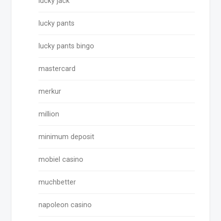
lucky jack
lucky pants
lucky pants bingo
mastercard
merkur
million
minimum deposit
mobiel casino
muchbetter
napoleon casino