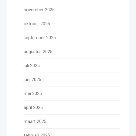
november 2025
oktober 2025
september 2025
augustus 2025
juli 2025
juni 2025
mei 2025
april 2025
maart 2025
februari 2025