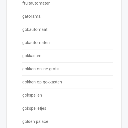
fruitautomaten
gatorama
gokautomaat
gokautomaten
gokkasten
gokken online gratis
gokken op gokkasten
gokspellen
gokspelletjes
golden palace