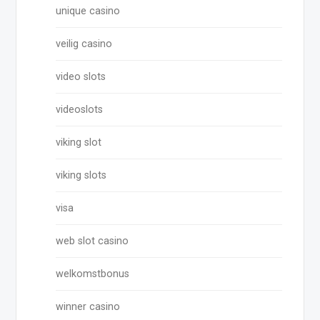
unique casino
veilig casino
video slots
videoslots
viking slot
viking slots
visa
web slot casino
welkomstbonus
winner casino