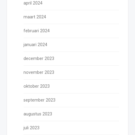
april 2024
maart 2024
februari 2024
januari 2024
december 2023
november 2023
oktober 2023
september 2023
augustus 2023
juli 2023