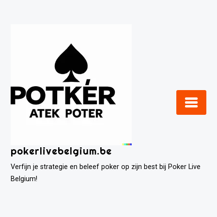
Ga
naar
de
inhoud
pokerlivebelgium.be
Verfijn je strategie en beleef poker op zijn best bij Poker Live
Belgium!