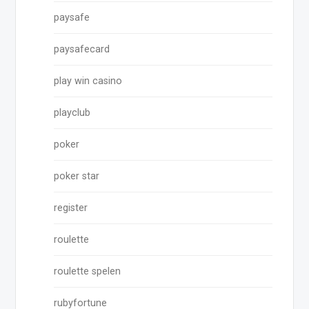
paysafe
paysafecard
play win casino
playclub
poker
poker star
register
roulette
roulette spelen
rubyfortune