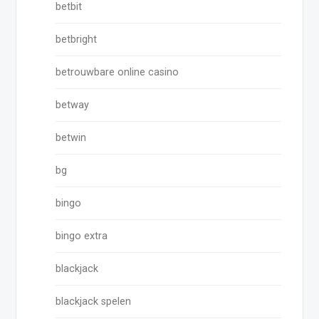
betbit
betbright
betrouwbare online casino
betway
betwin
bg
bingo
bingo extra
blackjack
blackjack spelen