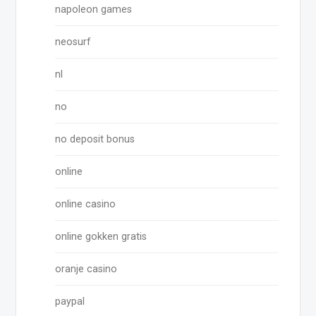
napoleon games
neosurf
nl
no
no deposit bonus
online
online casino
online gokken gratis
oranje casino
paypal