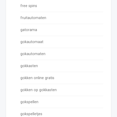
free spins
fruitautomaten
gatorama
gokautomaat
gokautomaten
gokkasten
gokken online gratis
gokken op gokkasten
gokspellen
gokspelletjes