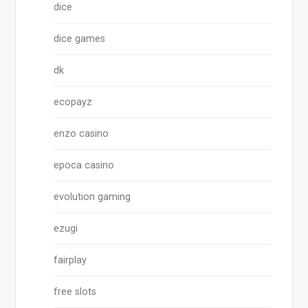
dice
dice games
dk
ecopayz
enzo casino
epoca casino
evolution gaming
ezugi
fairplay
free slots