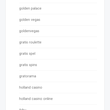
golden palace
golden vegas
goldenvegas
gratis roulette
gratis spel
gratis spins
gratorama
holland casino
holland casino online