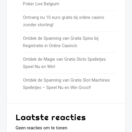
Poker Live Belgium
Ontvang nu 10 euro gratis bij online casino
zonder storting!
Ontdek de Spanning van Gratis Spins bij
Registratie in Online Casino’s
Ontdek de Magie van Gratis Slots Spelletjes:
Speel Nu en Win!
Ontdek de Spanning van Gratis Slot Machines
Spelletjes – Speel Nu en Win Groot!
Laatste reacties
Geen reacties om te tonen.