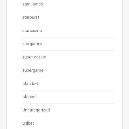
stan james
starburst
starcasino
stargames
super casino
supergame
titan bet
titanbet
Uncategorized
unibet