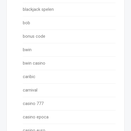
blackjack spelen
bob
bonus code
bwin
bwin casino
caribic
carnival
casino 777
casino epoca
casino euro