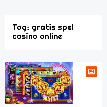
Tag:
gratis spel
casino online