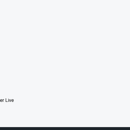
ker Live