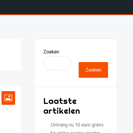
Zoeken
Zoeken
Laatste
artikelen
Ontvang nu 10 euro gratis