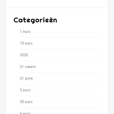
Categorieën
1 euro
10 euro
2020
21 casino
21 prive
3 euro
30 euro
5 euro