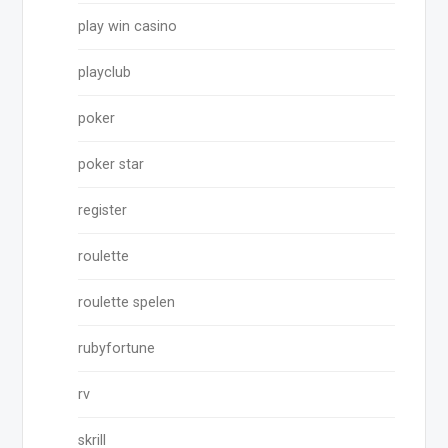
play win casino
playclub
poker
poker star
register
roulette
roulette spelen
rubyfortune
rv
skrill