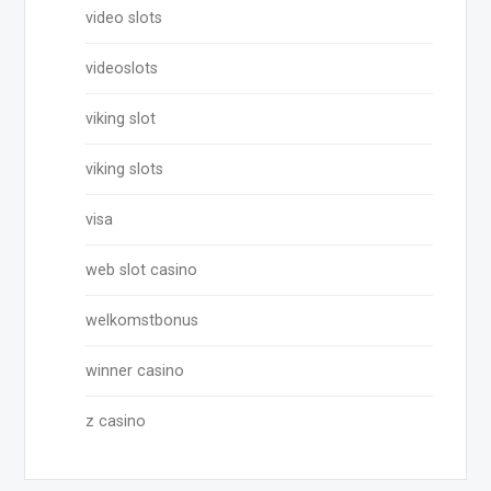
video slots
videoslots
viking slot
viking slots
visa
web slot casino
welkomstbonus
winner casino
z casino