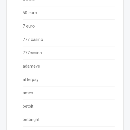
50 euro
7 euro
777 casino
777casino
adameve
afterpay
amex
betbit
betbright