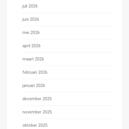
juli 2026
juni 2026
mei 2026
april 2026
maart 2026
februari 2026
januari 2026
december 2025
november 2025
oktober 2025