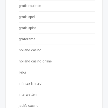
gratis roulette
gratis spel
gratis spins
gratorama
holland casino
holland casino online
ikibu
infiniza limited
interwetten
jack's casino