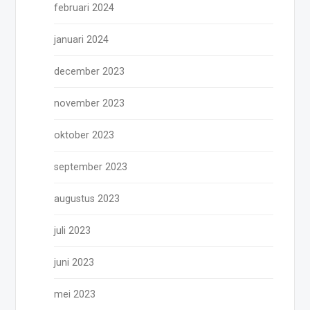
februari 2024
januari 2024
december 2023
november 2023
oktober 2023
september 2023
augustus 2023
juli 2023
juni 2023
mei 2023