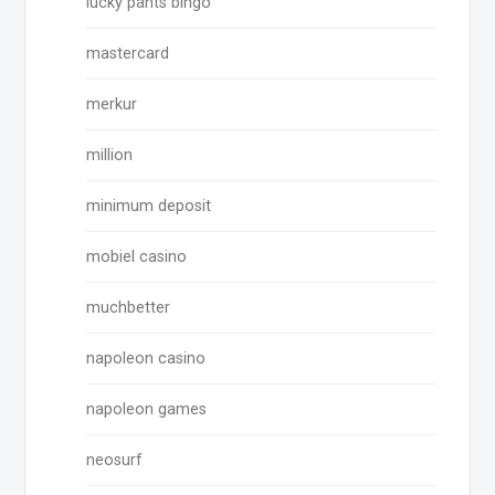
lucky pants bingo
mastercard
merkur
million
minimum deposit
mobiel casino
muchbetter
napoleon casino
napoleon games
neosurf