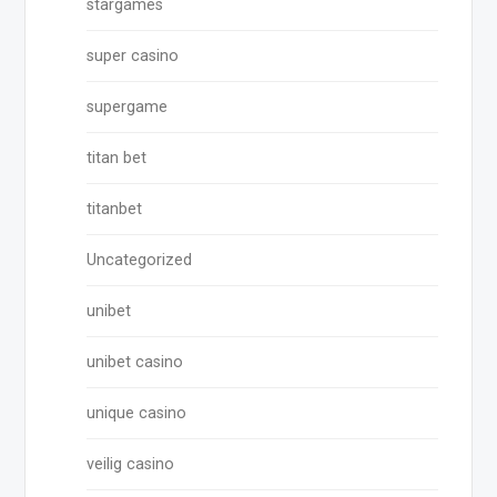
stargames
super casino
supergame
titan bet
titanbet
Uncategorized
unibet
unibet casino
unique casino
veilig casino