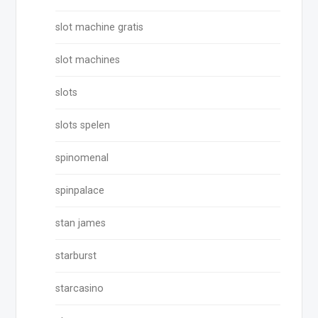
slot machine gratis
slot machines
slots
slots spelen
spinomenal
spinpalace
stan james
starburst
starcasino