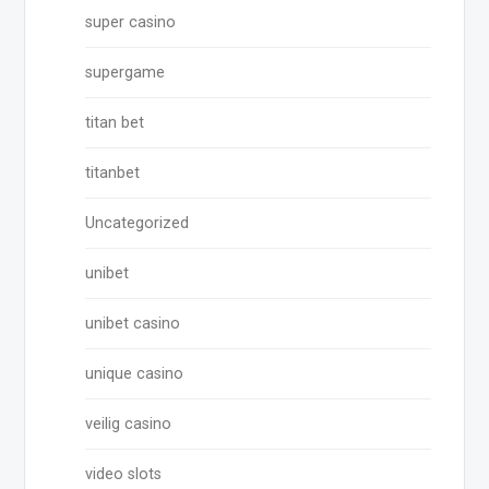
super casino
supergame
titan bet
titanbet
Uncategorized
unibet
unibet casino
unique casino
veilig casino
video slots