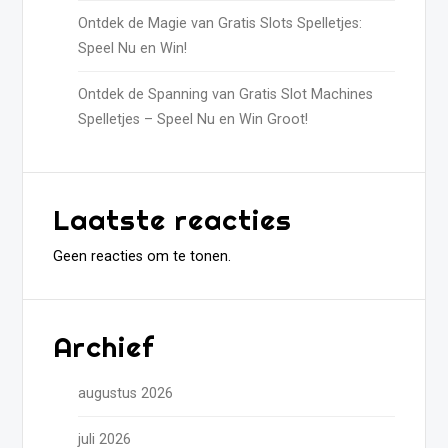
Ontdek de Magie van Gratis Slots Spelletjes:
Speel Nu en Win!
Ontdek de Spanning van Gratis Slot Machines
Spelletjes – Speel Nu en Win Groot!
Laatste reacties
Geen reacties om te tonen.
Archief
augustus 2026
juli 2026