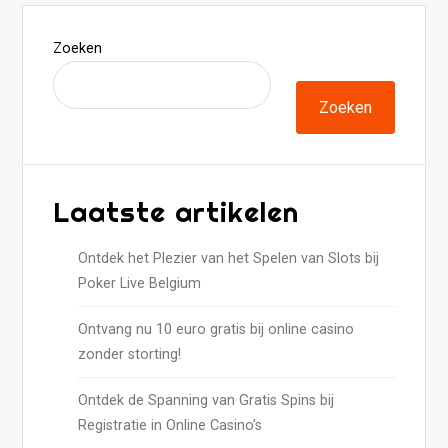
Zoeken
Zoeken
Laatste artikelen
Ontdek het Plezier van het Spelen van Slots bij
Poker Live Belgium
Ontvang nu 10 euro gratis bij online casino
zonder storting!
Ontdek de Spanning van Gratis Spins bij
Registratie in Online Casino’s