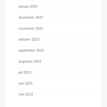
januari 2024
december 2023
november 2023
oktober 2023
september 2023
augustus 2023
juli 2023
juni 2023
mei 2023