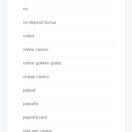
no
no deposit bonus
online
online casino
online gokken gratis
oranje casino
paypal
paysafe
paysafecard
play win casino