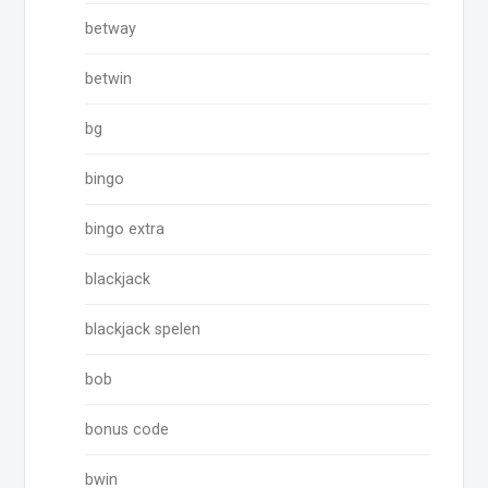
betway
betwin
bg
bingo
bingo extra
blackjack
blackjack spelen
bob
bonus code
bwin