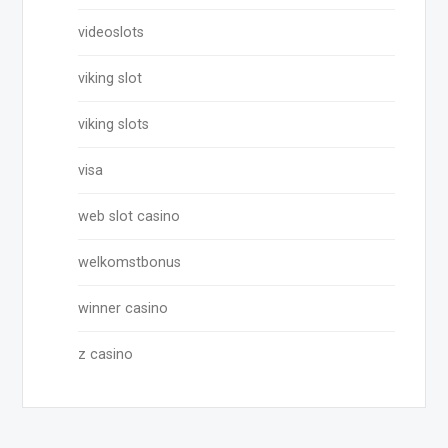
videoslots
viking slot
viking slots
visa
web slot casino
welkomstbonus
winner casino
z casino