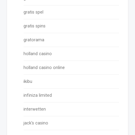
gratis spel
gratis spins
gratorama
holland casino
holland casino online
ikibu
infiniza limited
interwetten
jack's casino