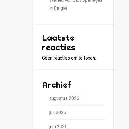
Wereld van Slot Spelletjes
in België
Laatste
reacties
Geen reacties om te tonen.
Archief
augustus 2026
juli 2026
juni 2026