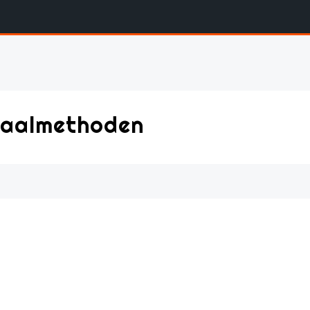
taalmethoden