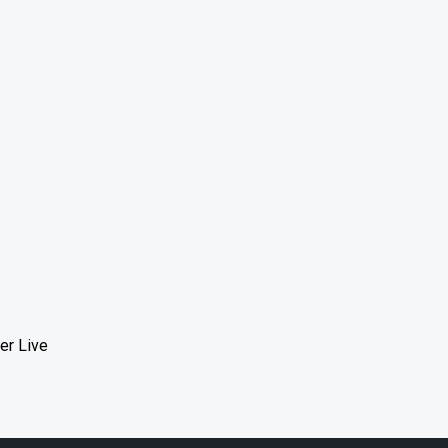
ker Live