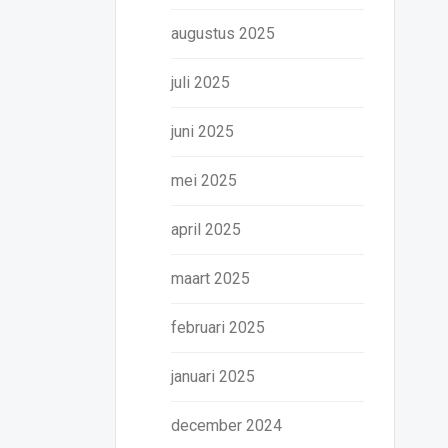
augustus 2025
juli 2025
juni 2025
mei 2025
april 2025
maart 2025
februari 2025
januari 2025
december 2024