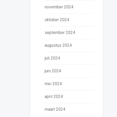
november 2024
oktober 2024
september 2024
augustus 2024
juli 2024
juni 2024
mei 2024
april 2024
maart 2024