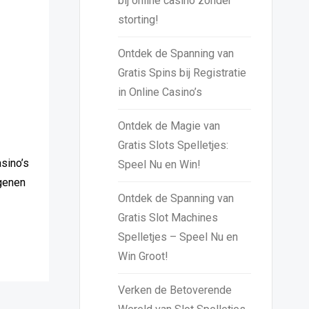
bij online casino zonder
storting!
Ontdek de Spanning van
Gratis Spins bij Registratie
in Online Casino’s
Ontdek de Magie van
Gratis Slots Spelletjes:
sino’s
Speel Nu en Win!
egenen
Ontdek de Spanning van
Gratis Slot Machines
Spelletjes – Speel Nu en
Win Groot!
Verken de Betoverende