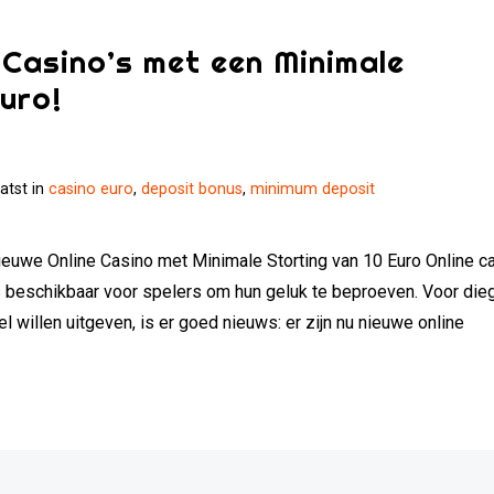
Casino’s met een Minimale
Euro!
atst in
casino euro
,
deposit bonus
,
minimum deposit
uwe Online Casino met Minimale Storting van 10 Euro Online ca
es beschikbaar voor spelers om hun geluk te beproeven. Voor di
l willen uitgeven, is er goed nieuws: er zijn nu nieuwe online