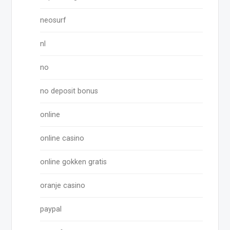
neosurf
nl
no
no deposit bonus
online
online casino
online gokken gratis
oranje casino
paypal