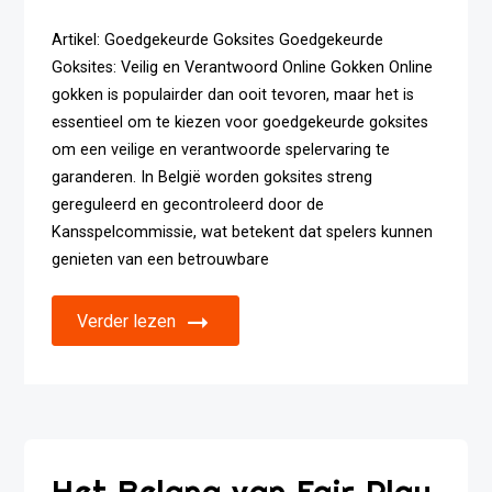
Artikel: Goedgekeurde Goksites Goedgekeurde
Goksites: Veilig en Verantwoord Online Gokken Online
gokken is populairder dan ooit tevoren, maar het is
essentieel om te kiezen voor goedgekeurde goksites
om een veilige en verantwoorde spelervaring te
garanderen. In België worden goksites streng
gereguleerd en gecontroleerd door de
Kansspelcommissie, wat betekent dat spelers kunnen
genieten van een betrouwbare
Verder lezen
Het Belang van Fair Play