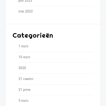
juni 2023
mei 2023
Categorieën
1 euro
10 euro
2020
21 casino
21 prive
3 euro