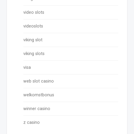
video slots
videoslots
viking slot
viking slots
visa
web slot casino
welkomstbonus
winner casino
z casino