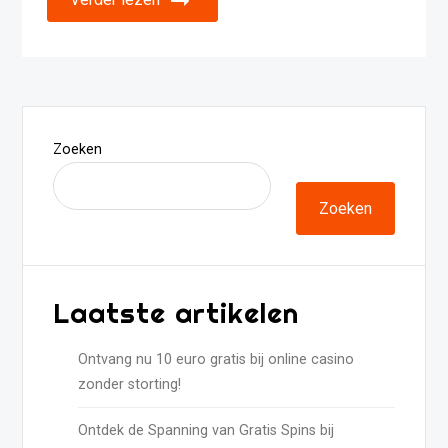
Zoeken
Zoeken
Laatste artikelen
Ontvang nu 10 euro gratis bij online casino
zonder storting!
Ontdek de Spanning van Gratis Spins bij