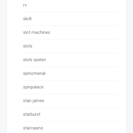
rv
skrill
slot machines
slots
slots spelen
spinomenal
spinpalace
stan james
starburst
starcasino