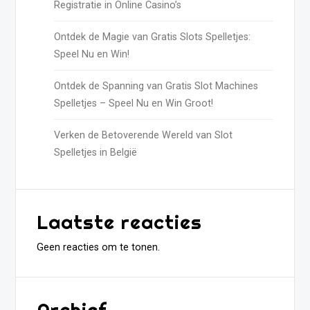
Registratie in Online Casino’s
Ontdek de Magie van Gratis Slots Spelletjes:
Speel Nu en Win!
Ontdek de Spanning van Gratis Slot Machines
Spelletjes – Speel Nu en Win Groot!
Verken de Betoverende Wereld van Slot
Spelletjes in België
Laatste reacties
Geen reacties om te tonen.
Archief