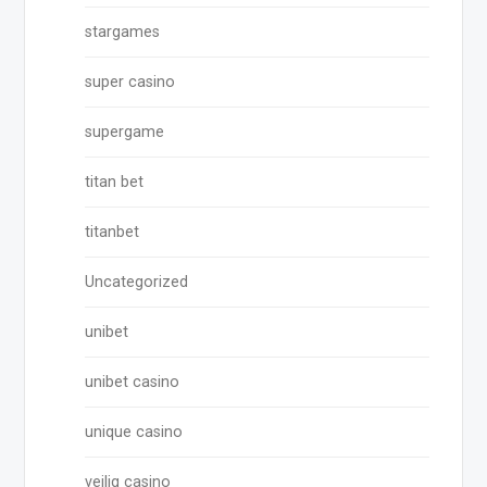
stargames
super casino
supergame
titan bet
titanbet
Uncategorized
unibet
unibet casino
unique casino
veilig casino