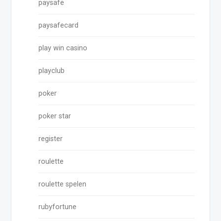
paysafe
paysafecard
play win casino
playclub
poker
poker star
register
roulette
roulette spelen
rubyfortune