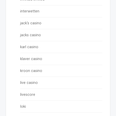
interwetten
jack's casino
jacks casino
karl casino
klaver casino
kroon casino
live casino
livescore
loki