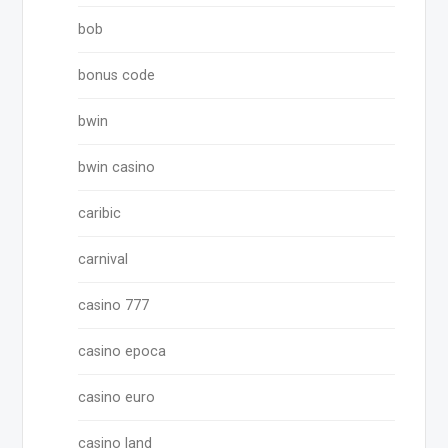
bob
bonus code
bwin
bwin casino
caribic
carnival
casino 777
casino epoca
casino euro
casino land