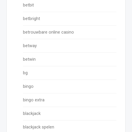
betbit
betbright
betrouwbare online casino
betway
betwin
bg
bingo
bingo extra
blackjack
blackjack spelen