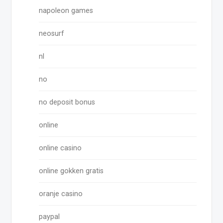
napoleon games
neosurf
nl
no
no deposit bonus
online
online casino
online gokken gratis
oranje casino
paypal