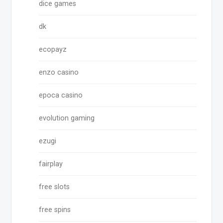
dice games
dk
ecopayz
enzo casino
epoca casino
evolution gaming
ezugi
fairplay
free slots
free spins