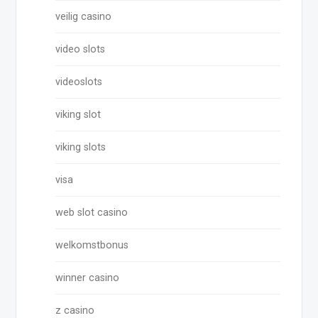
veilig casino
video slots
videoslots
viking slot
viking slots
visa
web slot casino
welkomstbonus
winner casino
z casino