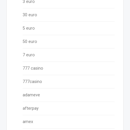
3 euro
30 euro
5 euro
50 euro
7 euro
777 casino
777casino
adameve
afterpay
amex