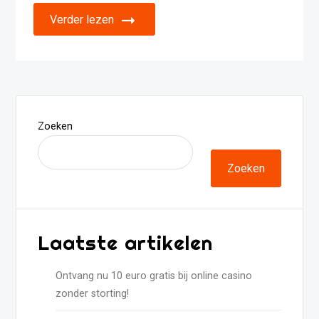
Verder lezen
Zoeken
Zoeken
Laatste artikelen
Ontvang nu 10 euro gratis bij online casino
zonder storting!