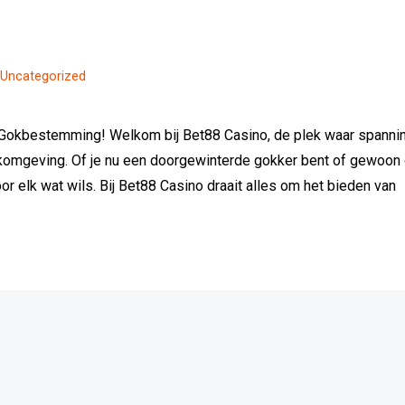
n
Uncategorized
Gokbestemming! Welkom bij Bet88 Casino, de plek waar spanni
omgeving. Of je nu een doorgewinterde gokker bent of gewoon
r elk wat wils. Bij Bet88 Casino draait alles om het bieden van