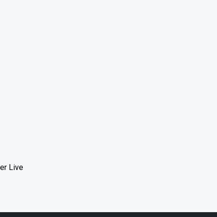
ker Live