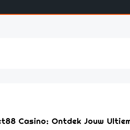
Bet88 Casino: Ontdek Jouw Ultie