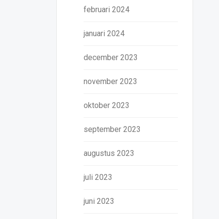
februari 2024
januari 2024
december 2023
november 2023
oktober 2023
september 2023
augustus 2023
juli 2023
juni 2023