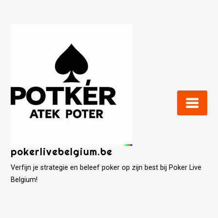
Ga
naar
de
inhoud
pokerlivebelgium.be
Verfijn je strategie en beleef poker op zijn best bij Poker Live
Belgium!