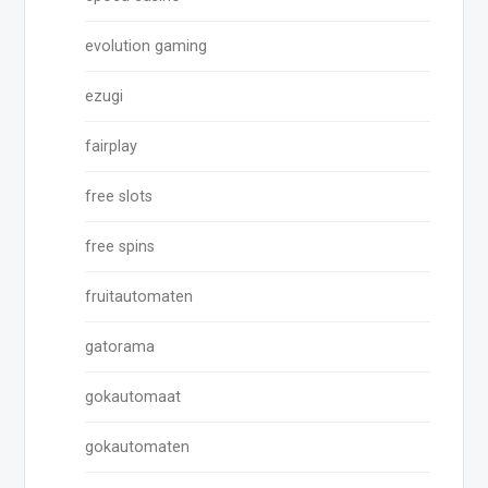
evolution gaming
ezugi
fairplay
free slots
free spins
fruitautomaten
gatorama
gokautomaat
gokautomaten