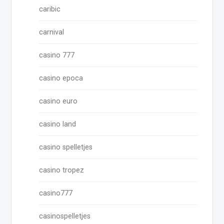
caribic
carnival
casino 777
casino epoca
casino euro
casino land
casino spelletjes
casino tropez
casino777
casinospelletjes