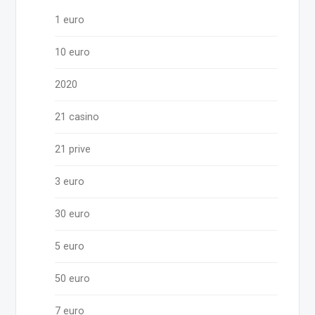
1 euro
10 euro
2020
21 casino
21 prive
3 euro
30 euro
5 euro
50 euro
7 euro