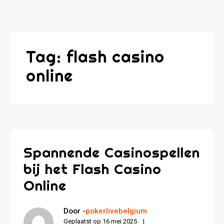
Tag:
flash casino
online
Spannende Casinospellen
bij het Flash Casino
Online
Door -
pokerlivebelgium
Geplaatst op
16 mei 2025