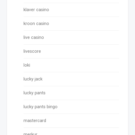
klaver casino
kroon casino
live casino
livescore
loki
lucky jack
lucky pants
lucky pants bingo
mastercard
merkur