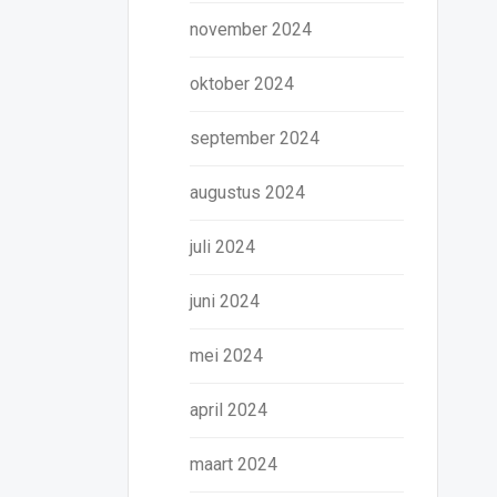
november 2024
oktober 2024
september 2024
augustus 2024
juli 2024
juni 2024
mei 2024
april 2024
maart 2024