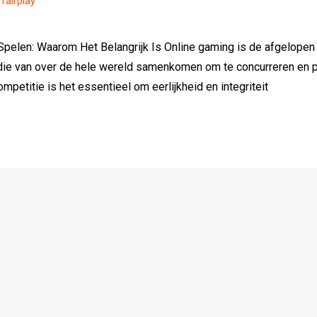
n
fairplay
ne Spelen: Waarom Het Belangrijk Is Online gaming is de afgelopen 
die van over de hele wereld samenkomen om te concurreren en p
petitie is het essentieel om eerlijkheid en integriteit