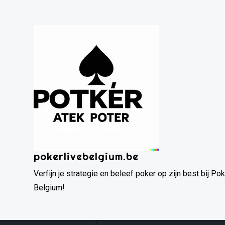
Ga
naar
de
inhoud
pokerlivebelgium.be
Verfijn je strategie en beleef poker op zijn best bij Po
Belgium!