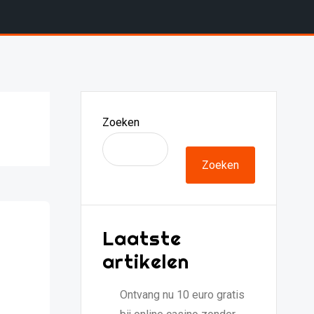
Zoeken
Zoeken
Laatste
artikelen
Ontvang nu 10 euro gratis