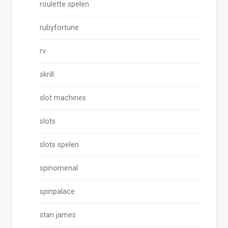
roulette spelen
rubyfortune
rv
skrill
slot machines
slots
slots spelen
spinomenal
spinpalace
stan james