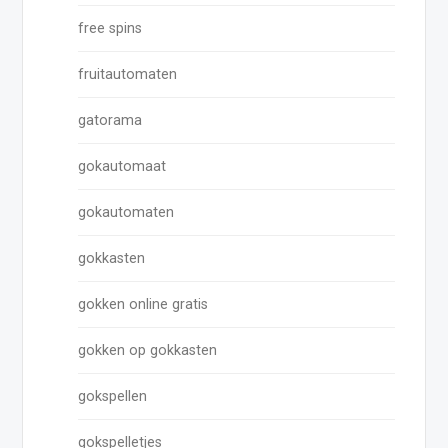
free spins
fruitautomaten
gatorama
gokautomaat
gokautomaten
gokkasten
gokken online gratis
gokken op gokkasten
gokspellen
gokspelletjes