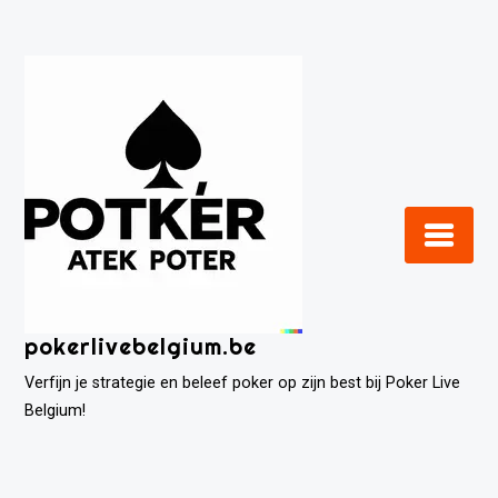
Ga
naar
de
inhoud
pokerlivebelgium.be
Verfijn je strategie en beleef poker op zijn best bij Poker Live
Belgium!