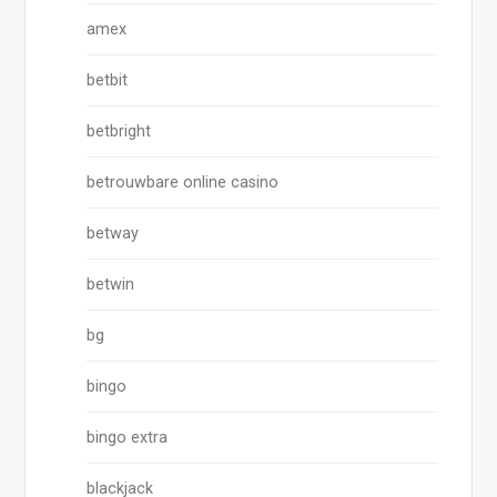
amex
betbit
betbright
betrouwbare online casino
betway
betwin
bg
bingo
bingo extra
blackjack