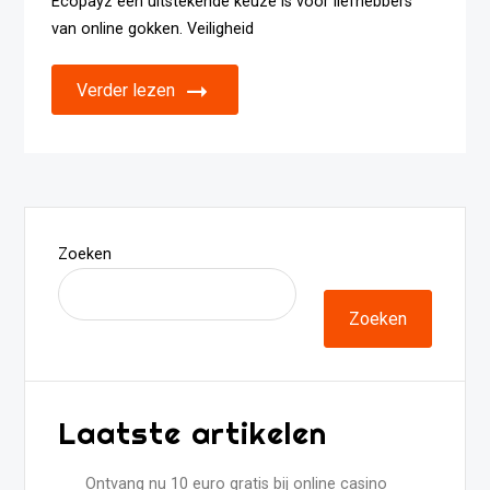
Ecopayz een uitstekende keuze is voor liefhebbers
van online gokken. Veiligheid
Verder lezen
Zoeken
Zoeken
Laatste artikelen
Ontvang nu 10 euro gratis bij online casino