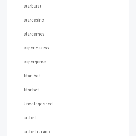
starburst
starcasino
stargames
super casino
supergame
titan bet
titanbet
Uncategorized
unibet
unibet casino