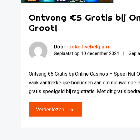
Ontvang €5 Gratis bij On
Groot!
Door -
pokerlivebelgium
Geplaatst op
10 december 2024
Gepla
Ontvang €5 Gratis bij Online Casino’s – Speel Nu! O
vaak aantrekkelijke bonussen aan om nieuwe speler
gratis speelgeld bij registratie. Met dit gratis bedr
Verder lezen