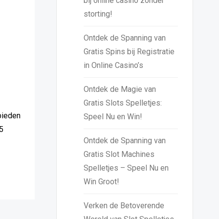
bij online casino zonder
storting!
Ontdek de Spanning van
Gratis Spins bij Registratie
in Online Casino’s
Ontdek de Magie van
Gratis Slots Spelletjes:
 bieden
Speel Nu en Win!
€5
Ontdek de Spanning van
Gratis Slot Machines
Spelletjes – Speel Nu en
Win Groot!
Verken de Betoverende