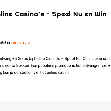
line Casino’s – Speel Nu en Win
atst in
casino euro
ntvang €5 Gratis bij Online Casino’s – Speel Nu! Online casino’s
s aan te trekken. Een populaire promotie is het ontvangen van 
ag kun je de spellen van het online casino