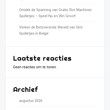
Ontdek de Spanning van Gratis Slot Machines
Spelletjes – Speel Nu en Win Groot!
Verken de Betoverende Wereld van Slot
Spelletjes in België
Laatste reacties
Geen reacties om te tonen.
Archief
augustus 2026