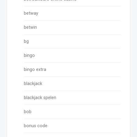
betway
betwin
bg
bingo
bingo extra
blackjack
blackjack spelen
bob
bonus code