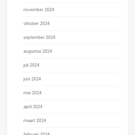
november 2024
oktober 2024
september 2024
augustus 2024
juli 2024
juni 2024
mei 2024
april 2024
maart 2024
februari 2024