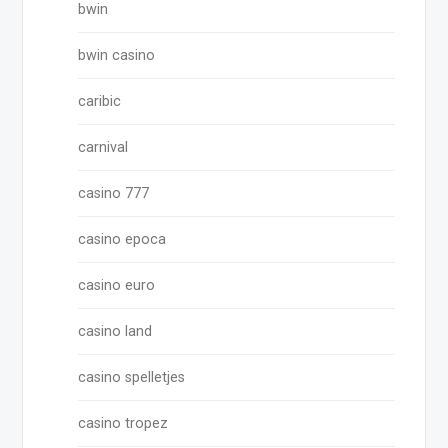
bwin
bwin casino
caribic
carnival
casino 777
casino epoca
casino euro
casino land
casino spelletjes
casino tropez