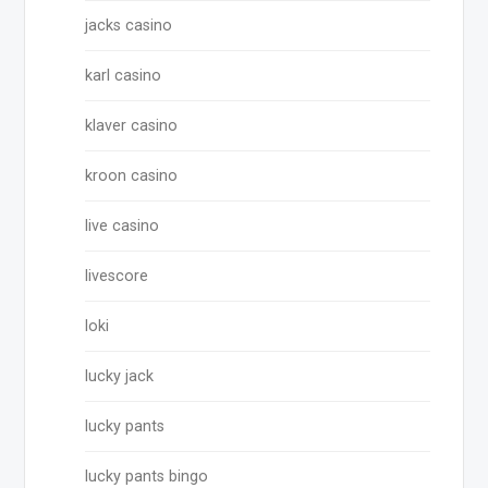
jacks casino
karl casino
klaver casino
kroon casino
live casino
livescore
loki
lucky jack
lucky pants
lucky pants bingo