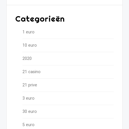
Categorieën
1 euro
10 euro
2020
21 casino
21 prive
3 euro
30 euro
5 euro