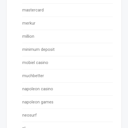
mastercard
merkur
million
minimum deposit
mobiel casino
muchbetter
napoleon casino
napoleon games
neosurf