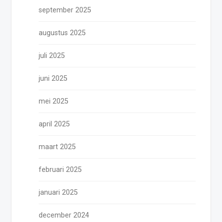
september 2025
augustus 2025
juli 2025
juni 2025
mei 2025
april 2025
maart 2025
februari 2025
januari 2025
december 2024