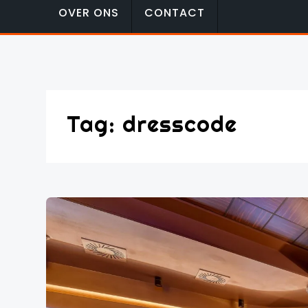
OVER ONS
CONTACT
Tag:
dresscode