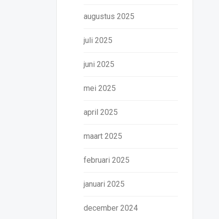
augustus 2025
juli 2025
juni 2025
mei 2025
april 2025
maart 2025
februari 2025
januari 2025
december 2024