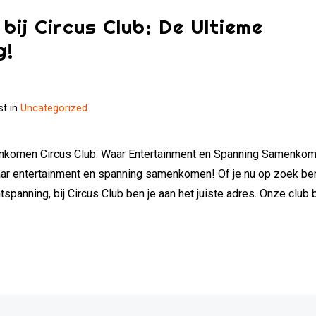
bij Circus Club: De Ultieme
g!
st in
Uncategorized
enkomen Circus Club: Waar Entertainment en Spanning Samenko
ar entertainment en spanning samenkomen! Of je nu op zoek ben
panning, bij Circus Club ben je aan het juiste adres. Onze club 