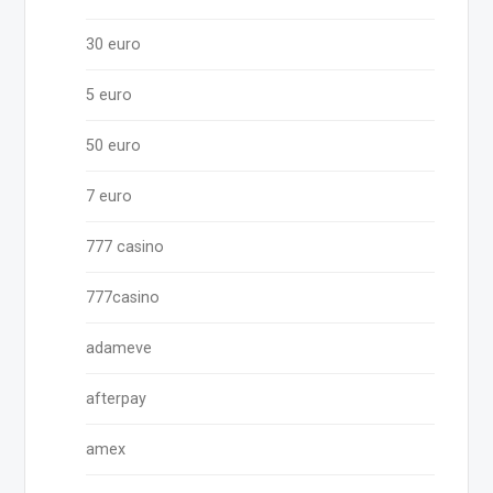
30 euro
5 euro
50 euro
7 euro
777 casino
777casino
adameve
afterpay
amex