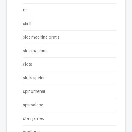
rv
skrill
slot machine gratis
slot machines
slots
slots spelen
spinomenal
spinpalace
stan james