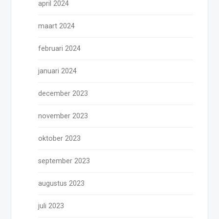
april 2024
maart 2024
februari 2024
januari 2024
december 2023
november 2023
oktober 2023
september 2023
augustus 2023
juli 2023