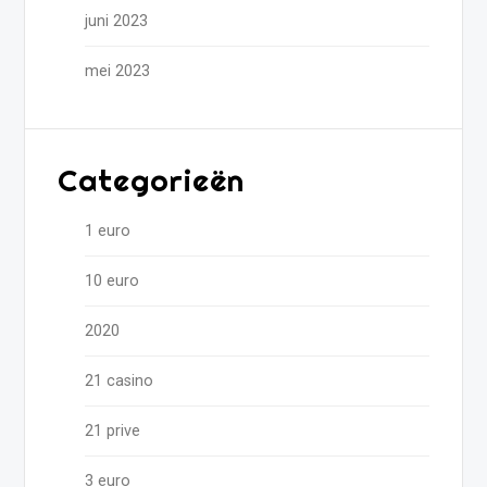
juni 2023
mei 2023
Categorieën
1 euro
10 euro
2020
21 casino
21 prive
3 euro