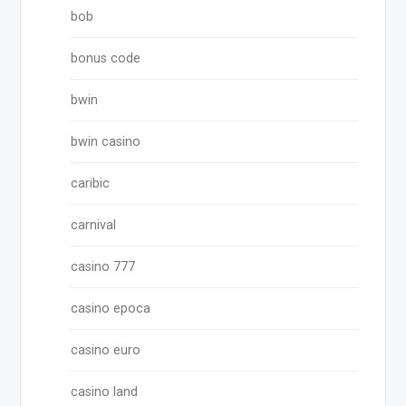
bob
bonus code
bwin
bwin casino
caribic
carnival
casino 777
casino epoca
casino euro
casino land