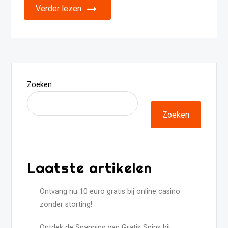
Verder lezen
Zoeken
Zoeken
Laatste artikelen
Ontvang nu 10 euro gratis bij online casino
zonder storting!
Ontdek de Spanning van Gratis Spins bij