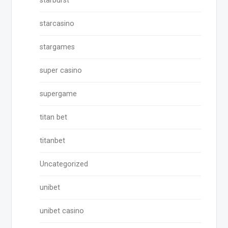
starburst
starcasino
stargames
super casino
supergame
titan bet
titanbet
Uncategorized
unibet
unibet casino