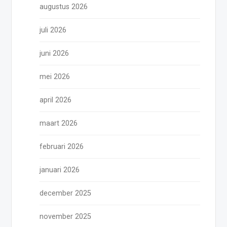
augustus 2026
juli 2026
juni 2026
mei 2026
april 2026
maart 2026
februari 2026
januari 2026
december 2025
november 2025