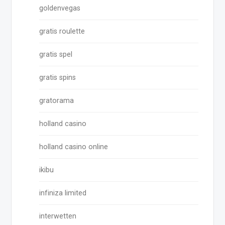
goldenvegas
gratis roulette
gratis spel
gratis spins
gratorama
holland casino
holland casino online
ikibu
infiniza limited
interwetten