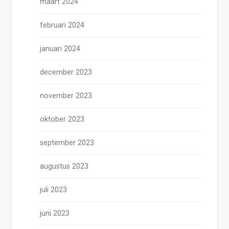
maart 2024
februari 2024
januari 2024
december 2023
november 2023
oktober 2023
september 2023
augustus 2023
juli 2023
juni 2023