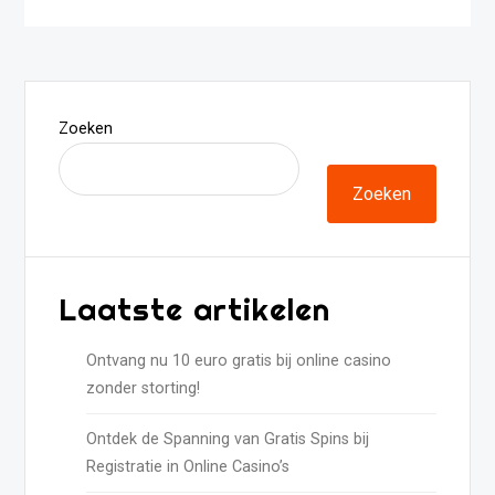
Zoeken
Zoeken
Laatste artikelen
Ontvang nu 10 euro gratis bij online casino
zonder storting!
Ontdek de Spanning van Gratis Spins bij
Registratie in Online Casino’s