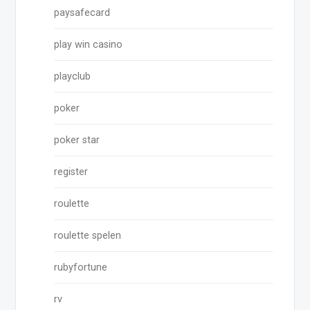
paysafecard
play win casino
playclub
poker
poker star
register
roulette
roulette spelen
rubyfortune
rv