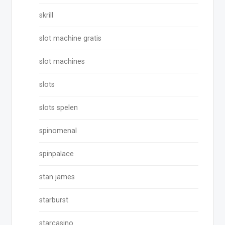
skrill
slot machine gratis
slot machines
slots
slots spelen
spinomenal
spinpalace
stan james
starburst
starcasino