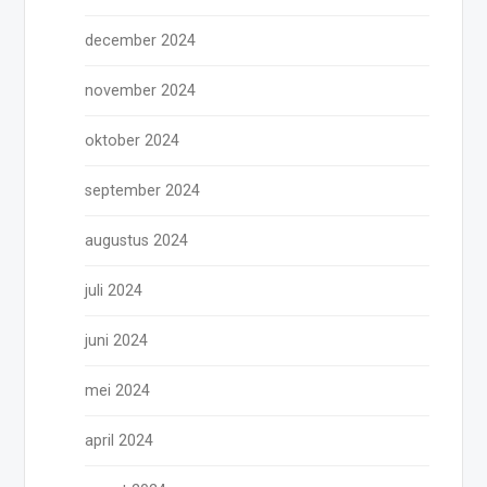
december 2024
november 2024
oktober 2024
september 2024
augustus 2024
juli 2024
juni 2024
mei 2024
april 2024