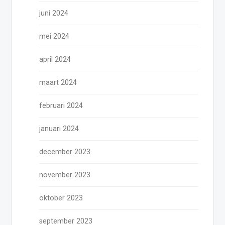
juni 2024
mei 2024
april 2024
maart 2024
februari 2024
januari 2024
december 2023
november 2023
oktober 2023
september 2023