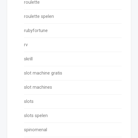
roulette
roulette spelen
rubyfortune
rv
skrill
slot machine gratis
slot machines
slots
slots spelen
spinomenal