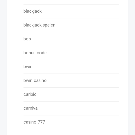
blackjack
blackjack spelen
bob
bonus code
bwin
bwin casino
caribic
carnival
casino 777