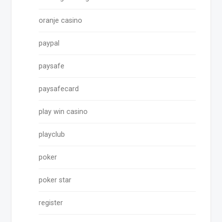
oranje casino
paypal
paysafe
paysafecard
play win casino
playclub
poker
poker star
register