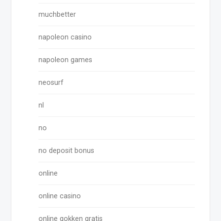
muchbetter
napoleon casino
napoleon games
neosurf
nl
no
no deposit bonus
online
online casino
online gokken gratis