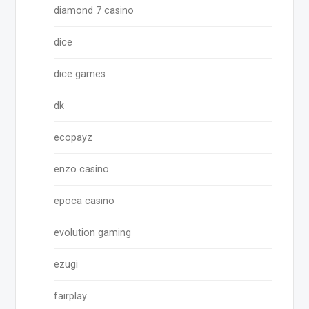
diamond 7 casino
dice
dice games
dk
ecopayz
enzo casino
epoca casino
evolution gaming
ezugi
fairplay