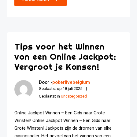
Tips voor het Winnen
van een Online Jackpot:
Vergroot je Kansen!
Door -
pokerlivebelgium
Geplaatst op
18 juli 2025
Geplaatst in
Uncategorized
Online Jackpot Winnen – Een Gids naar Grote
Winsten! Online Jackpot Winnen – Een Gids naar
Grote Winsten! Jackpots zijn de dromen van elke
casinospeler. Het gevoel van het winnen van een