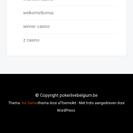
welkomstbonus
winner casino
z casino
© Copyright pokerlivebelgium.be
Thema:
Inx Game
-thema door aThemeArt - Met trots aangedreven door
WordPress.