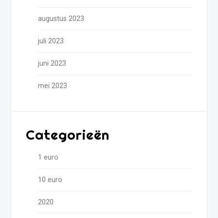
augustus 2023
juli 2023
juni 2023
mei 2023
Categorieën
1 euro
10 euro
2020