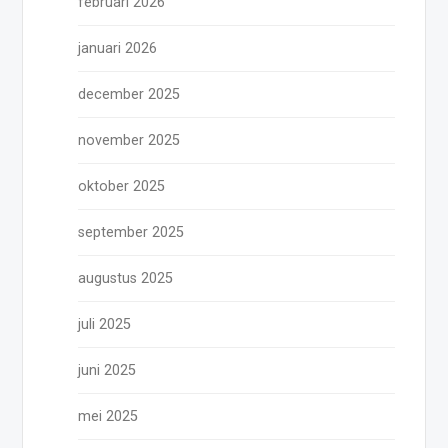
februari 2026
januari 2026
december 2025
november 2025
oktober 2025
september 2025
augustus 2025
juli 2025
juni 2025
mei 2025