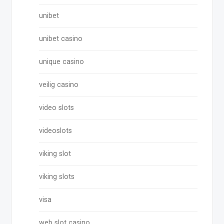
unibet
unibet casino
unique casino
veilig casino
video slots
videoslots
viking slot
viking slots
visa
web slot casino