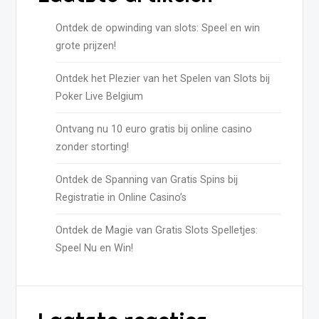
Ontdek de opwinding van slots: Speel en win
grote prijzen!
Ontdek het Plezier van het Spelen van Slots bij
Poker Live Belgium
Ontvang nu 10 euro gratis bij online casino
zonder storting!
Ontdek de Spanning van Gratis Spins bij
Registratie in Online Casino’s
Ontdek de Magie van Gratis Slots Spelletjes:
Speel Nu en Win!