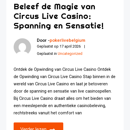
Beleef de Magie van
Circus Live Casino:
Spanning en Sensatie!
Door -
pokerlivebelgium
Geplaatst op
17 april 2026
Geplaatst in
Uncategorized
Ontdek de Opwinding van Circus Live Casino Ontdek
de Opwinding van Circus Live Casino Stap binnen in de
wereld van Circus Live Casino en laat je betoveren
door de spanning en sensatie van live casinospellen.
Bij Circus Live Casino draait alles om het bieden van
een meeslepende en authentieke casinobeleving,
rechtstreeks vanuit het comfort van
Verder lezen