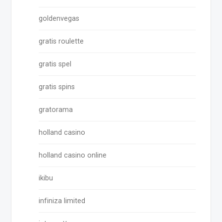
goldenvegas
gratis roulette
gratis spel
gratis spins
gratorama
holland casino
holland casino online
ikibu
infiniza limited