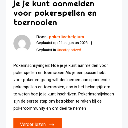
je je kunt aanmelden
voor pokerspellen en
toernooien
Door -
pokerlivebelgium
Geplaatst op
21 augustus 2023
Geplaatst in
Uncategorized
Pokerinschrijvingen: Hoe je je kunt aanmelden voor
pokerspellen en toernooien Als je een passie hebt
voor poker en graag wilt deelnemen aan spannende
pokerspellen en toernooien, dan is het belangrijk om
te weten hoe je je kunt inschrijven. Pokerinschrijvingen
zijn de eerste stap om betrokken te raken bij de
pokercommunity en om deel te nemen
Verder lezen