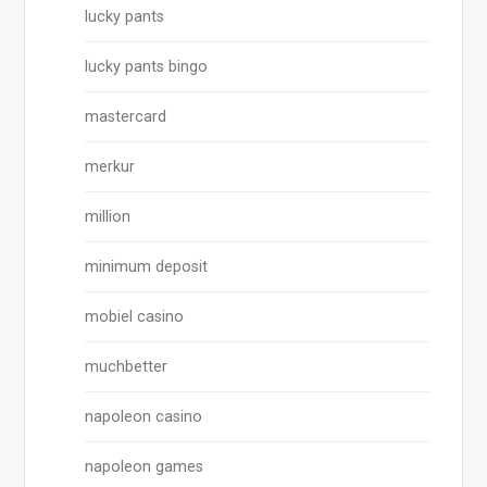
lucky pants
lucky pants bingo
mastercard
merkur
million
minimum deposit
mobiel casino
muchbetter
napoleon casino
napoleon games