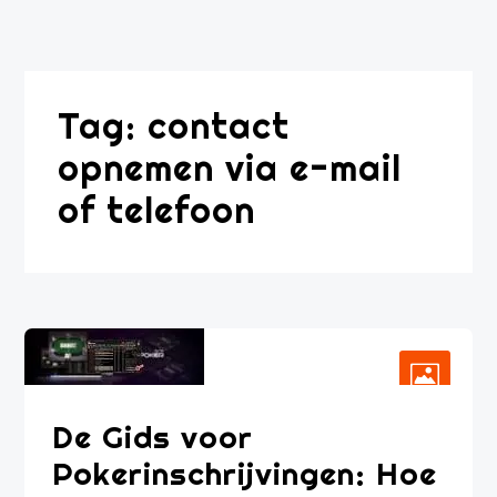
Tag:
contact
opnemen via e-mail
of telefoon
De Gids voor
Pokerinschrijvingen: Hoe