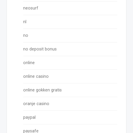
neosurf
nl
no
no deposit bonus
online
online casino
online gokken gratis
oranje casino
paypal
paysafe