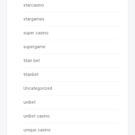
starcasino
stargames
super casino
supergame
titan bet
titanbet
Uncategorized
unibet
unibet casino
unique casino