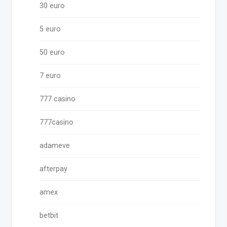
30 euro
5 euro
50 euro
7 euro
777 casino
777casino
adameve
afterpay
amex
betbit