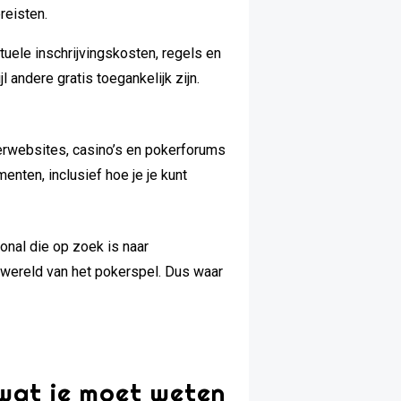
reisten.
ntuele inschrijvingskosten, regels en
andere gratis toegankelijk zijn.
erwebsites, casino’s en pokerforums
nten, inclusief hoe je je kunt
onal die op zoek is naar
 wereld van het pokerspel. Dus waar
s wat je moet weten