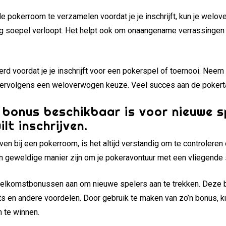
 de pokerroom te verzamelen voordat je je inschrijft, kun je we
ng soepel verloopt. Het helpt ook om onaangename verrassingen
 voordat je je inschrijft voor een pokerspel of toernooi. Neem d
vervolgens een weloverwogen keuze. Veel succes aan de pokert
 bonus beschikbaar is voor nieuwe sp
lt inschrijven.
ijven bij een pokerroom, is het altijd verstandig om te controlere
n geweldige manier zijn om je pokeravontuur met een vliegende s
elkomstbonussen aan om nieuwe spelers aan te trekken. Deze b
kets en andere voordelen. Door gebruik te maken van zo’n bonus, k
 te winnen.