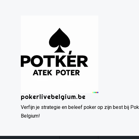
Ga
naar
de
inhoud
pokerlivebelgium.be
Verfijn je strategie en beleef poker op zijn best bij Po
Belgium!