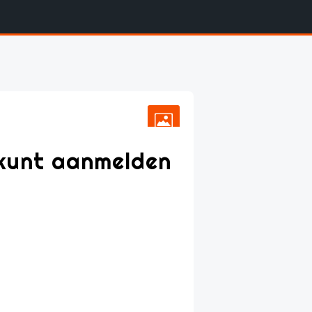
e kunt aanmelden