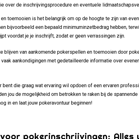
tie over de inschrijvingsprocedure en eventuele lidmaatschapsve
n en toernooien is het belangrijk om op de hoogte te zijn van eve
n bijvoorbeeld een bepaald minimuminzetbedrag hebben, terwijl 
pt voordat je je inschrijft, zodat er geen verrassingen zijn.
te blijven van aankomende pokerspellen en toernooien door pok
n vaak aankondigingen met gedetailleerde informatie over eveneme
 bent die graag wat ervaring wil opdoen of een ervaren professi
eden jou de mogelijkheid om betrokken te raken bij de spannende
nog in en laat jouw pokeravontuur beginnen!
 voor pokerinschrijvingen: Alle