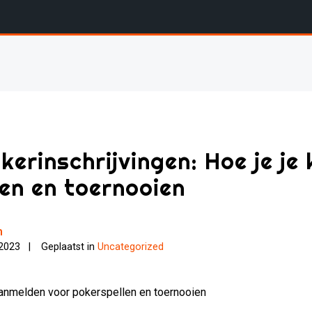
kerinschrijvingen: Hoe je j
en en toernooien
m
 2023
Geplaatst in
Uncategorized
 aanmelden voor pokerspellen en toernooien