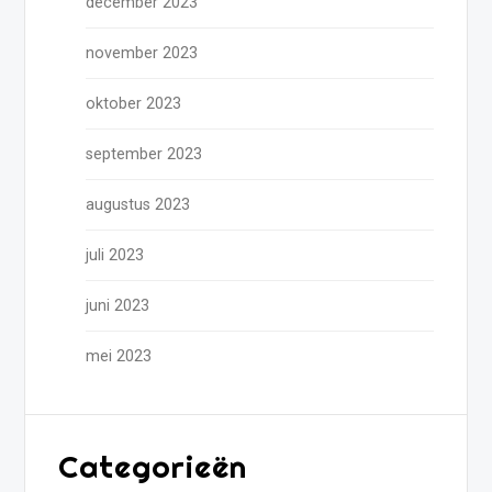
december 2023
november 2023
oktober 2023
september 2023
augustus 2023
juli 2023
juni 2023
mei 2023
Categorieën