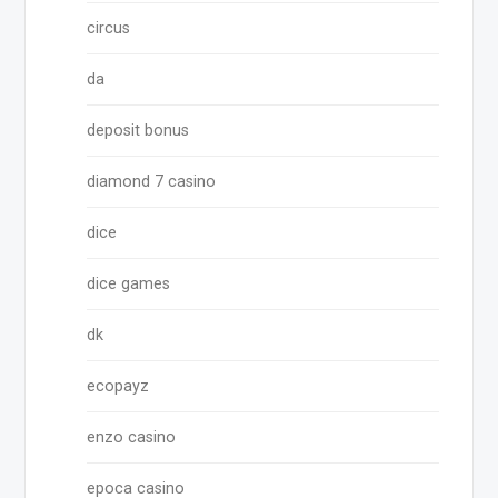
circus
da
deposit bonus
diamond 7 casino
dice
dice games
dk
ecopayz
enzo casino
epoca casino