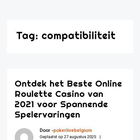
Tag:
compatibiliteit
Ontdek het Beste Online
Roulette Casino van
2021 voor Spannende
Spelervaringen
Door -
pokerlivebelgium
Geplaatst op
27 augustus 2025