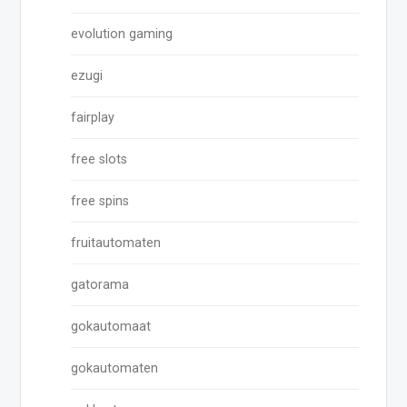
evolution gaming
ezugi
fairplay
free slots
free spins
fruitautomaten
gatorama
gokautomaat
gokautomaten