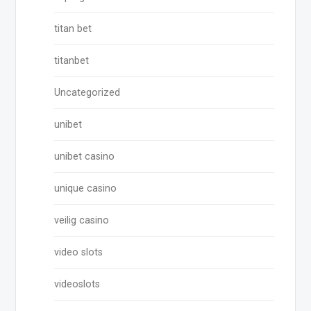
titan bet
titanbet
Uncategorized
unibet
unibet casino
unique casino
veilig casino
video slots
videoslots