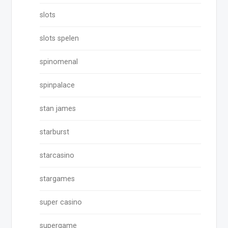
slots
slots spelen
spinomenal
spinpalace
stan james
starburst
starcasino
stargames
super casino
supergame