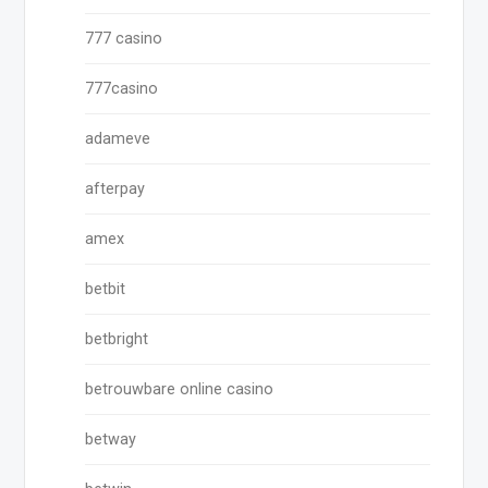
777 casino
777casino
adameve
afterpay
amex
betbit
betbright
betrouwbare online casino
betway