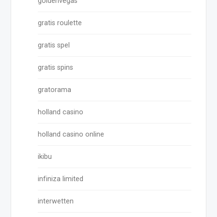
goldenvegas
gratis roulette
gratis spel
gratis spins
gratorama
holland casino
holland casino online
ikibu
infiniza limited
interwetten