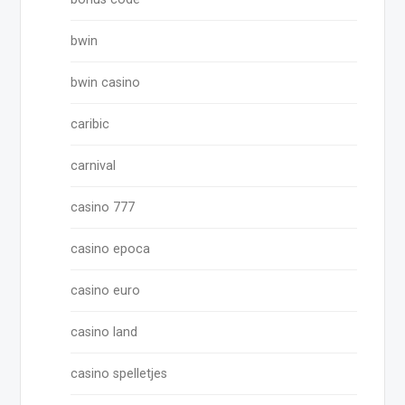
bwin
bwin casino
caribic
carnival
casino 777
casino epoca
casino euro
casino land
casino spelletjes