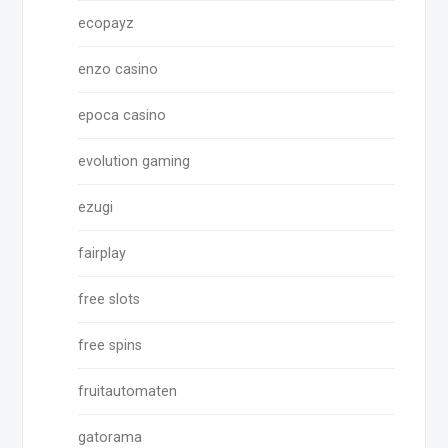
ecopayz
enzo casino
epoca casino
evolution gaming
ezugi
fairplay
free slots
free spins
fruitautomaten
gatorama