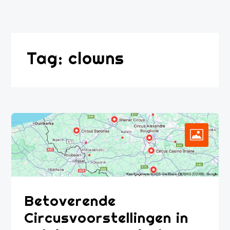
Tag:
clowns
Betoverende
Circusvoorstellingen in