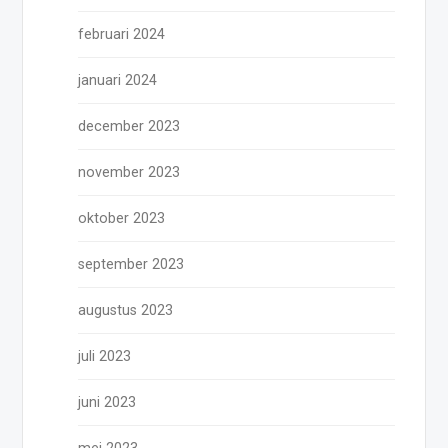
februari 2024
januari 2024
december 2023
november 2023
oktober 2023
september 2023
augustus 2023
juli 2023
juni 2023