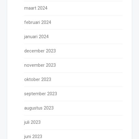
maart 2024
februari 2024
januari 2024
december 2023
november 2023
oktober 2023
september 2023
augustus 2023
juli 2023
juni 2023