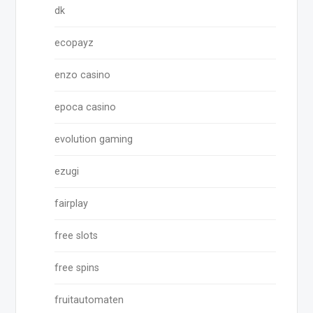
dk
ecopayz
enzo casino
epoca casino
evolution gaming
ezugi
fairplay
free slots
free spins
fruitautomaten