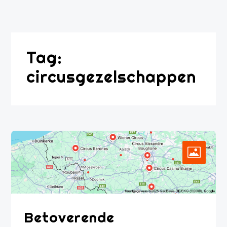
Tag:
circusgezelschappen
Betoverende