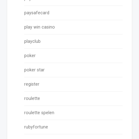
paysafecard
play win casino
playclub
poker
poker star
register
roulette
roulette spelen
rubyfortune