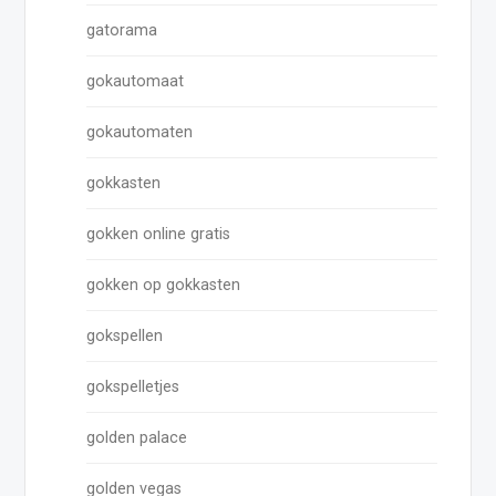
gatorama
gokautomaat
gokautomaten
gokkasten
gokken online gratis
gokken op gokkasten
gokspellen
gokspelletjes
golden palace
golden vegas