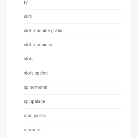
rv
skrill
slot machine gratis
slot machines
slots
slots spelen
spinomenal
spinpalace
stan james
starburst