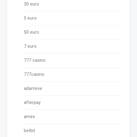
30 euro
5 euro
50 euro
7 euro
777 casino
777casino
adameve
afterpay
amex
betbit