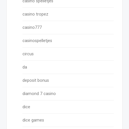
casino spelletjes
casino tropez
casino777
casinospelletjes
circus
da
deposit bonus
diamond 7 casino
dice
dice games