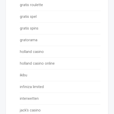
gratis roulette
gratis spel
gratis spins
gratorama
holland casino
holland casino online
ikibu
infiniza limited
interwetten
jack's casino