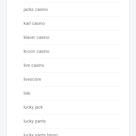
jacks casino
karl casino
klaver casino
kroon casino
live casino
livescore
loki
lucky jack
lucky pants
lucky pants bingo