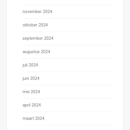
november 2024
oktober 2024
september 2024
augustus 2024
juli 2024
juni 2024
mei 2024
april 2024
maart 2024