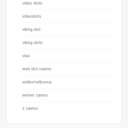
video slots
videoslots
viking slot
viking slots
visa
web slot casino
welkomstbonus
winner casino
z casino