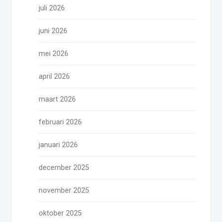
juli 2026
juni 2026
mei 2026
april 2026
maart 2026
februari 2026
januari 2026
december 2025
november 2025
oktober 2025