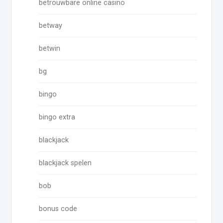
betrouwbare online casino
betway
betwin
bg
bingo
bingo extra
blackjack
blackjack spelen
bob
bonus code