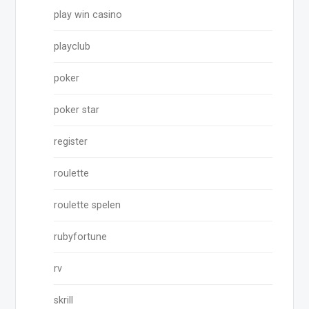
play win casino
playclub
poker
poker star
register
roulette
roulette spelen
rubyfortune
rv
skrill