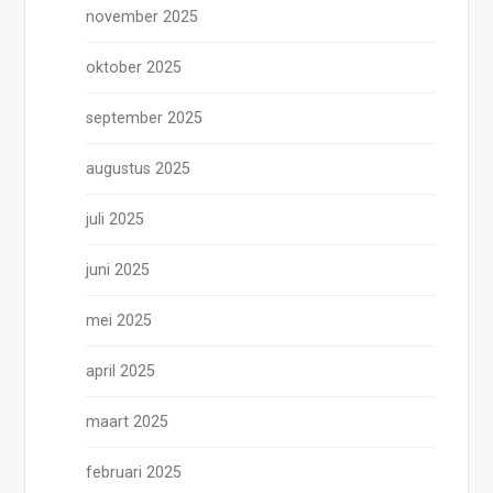
november 2025
oktober 2025
september 2025
augustus 2025
juli 2025
juni 2025
mei 2025
april 2025
maart 2025
februari 2025