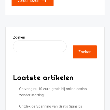
Verder lezen
Zoeken
Zoeken
Laatste artikelen
Ontvang nu 10 euro gratis bij online casino
zonder storting!
Ontdek de Spanning van Gratis Spins bij