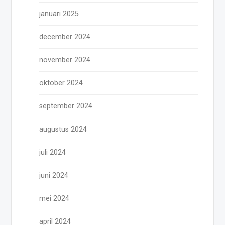
januari 2025
december 2024
november 2024
oktober 2024
september 2024
augustus 2024
juli 2024
juni 2024
mei 2024
april 2024