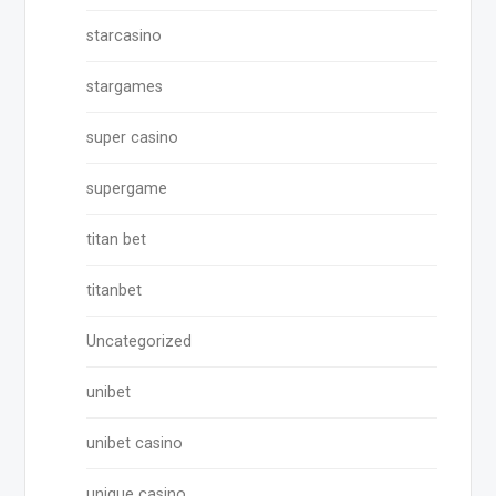
starcasino
stargames
super casino
supergame
titan bet
titanbet
Uncategorized
unibet
unibet casino
unique casino