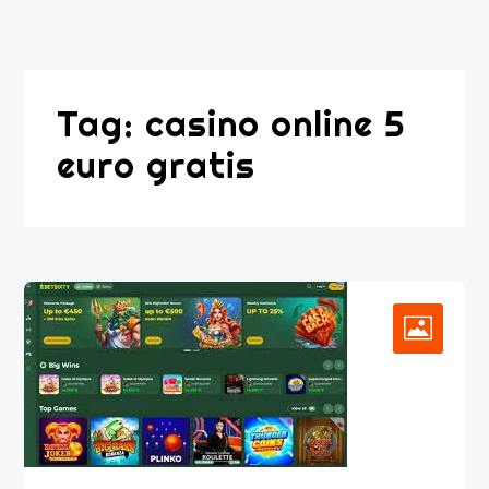
Tag:
casino online 5
euro gratis