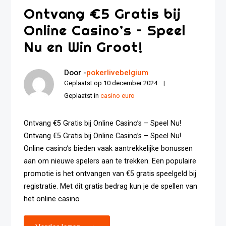
Ontvang €5 Gratis bij
Online Casino’s – Speel
Nu en Win Groot!
Door -
pokerlivebelgium
Geplaatst op
10 december 2024
Geplaatst in
casino euro
Ontvang €5 Gratis bij Online Casino’s – Speel Nu!
Ontvang €5 Gratis bij Online Casino’s – Speel Nu!
Online casino’s bieden vaak aantrekkelijke bonussen
aan om nieuwe spelers aan te trekken. Een populaire
promotie is het ontvangen van €5 gratis speelgeld bij
registratie. Met dit gratis bedrag kun je de spellen van
het online casino