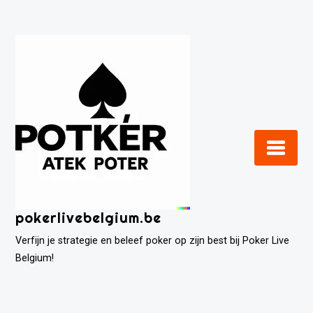
Ga
naar
de
inhoud
pokerlivebelgium.be
Verfijn je strategie en beleef poker op zijn best bij Poker Live
Belgium!