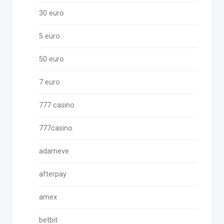
30 euro
5 euro
50 euro
7 euro
777 casino
777casino
adameve
afterpay
amex
betbit