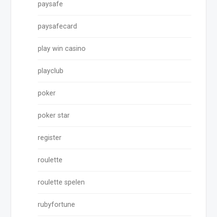
paysafe
paysafecard
play win casino
playclub
poker
poker star
register
roulette
roulette spelen
rubyfortune