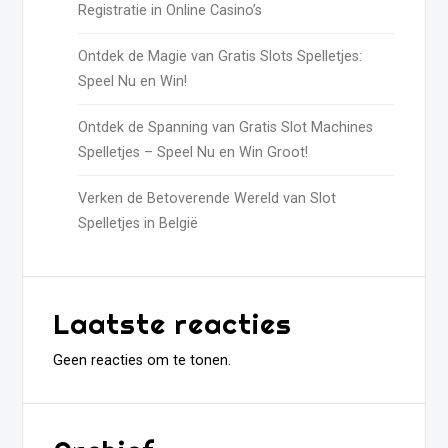
Registratie in Online Casino’s
Ontdek de Magie van Gratis Slots Spelletjes:
Speel Nu en Win!
Ontdek de Spanning van Gratis Slot Machines
Spelletjes – Speel Nu en Win Groot!
Verken de Betoverende Wereld van Slot
Spelletjes in België
Laatste reacties
Geen reacties om te tonen.