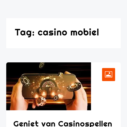
Tag:
casino mobiel
Geniet van Casinospellen