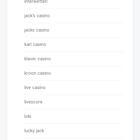
interwetten
jack's casino
jacks casino
karl casino
klaver casino
kroon casino
live casino
livescore
loki
lucky jack