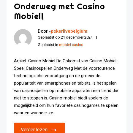
Onderweg met Casino
Mobiel!
Door -
pokerlivebelgium
Geplaatst op
21 december 2024
Geplaatst in
mobiel casino
Artikel: Casino Mobiel De Opkomst van Casino Mobiel:
Speel Casinospellen Onderweg Met de voortdurende
technologische vooruitgang en de groeiende
populariteit van smartphones en tablets, is het spelen
van casinospellen op mobiele apparaten een trend die
niet te stoppen is. Casino mobiel biedt spelers de
mogelijkheid om hun favoriete casinogames te spelen
waar en wanneer ze
Verder lezen