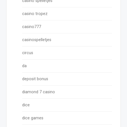
casino spelletjes
casino tropez
casino777
casinospelletjes
circus
da
deposit bonus
diamond 7 casino
dice
dice games