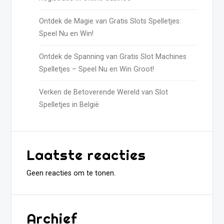
Ontdek de Magie van Gratis Slots Spelletjes:
Speel Nu en Win!
Ontdek de Spanning van Gratis Slot Machines
Spelletjes – Speel Nu en Win Groot!
Verken de Betoverende Wereld van Slot
Spelletjes in België
Laatste reacties
Geen reacties om te tonen.
Archief