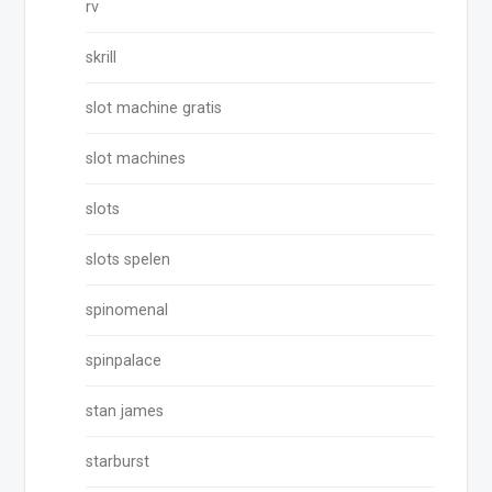
rv
skrill
slot machine gratis
slot machines
slots
slots spelen
spinomenal
spinpalace
stan james
starburst