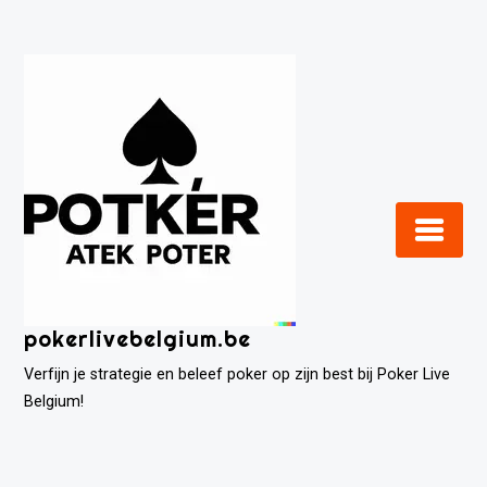
Ga
naar
de
inhoud
pokerlivebelgium.be
Verfijn je strategie en beleef poker op zijn best bij Poker Live
Belgium!