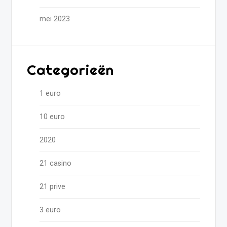
mei 2023
Categorieën
1 euro
10 euro
2020
21 casino
21 prive
3 euro