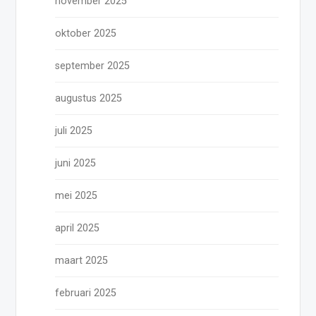
november 2025
oktober 2025
september 2025
augustus 2025
juli 2025
juni 2025
mei 2025
april 2025
maart 2025
februari 2025