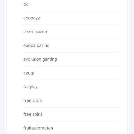
dk
ecopayz
enzo casino
epoca casino
evolution gaming
ezugi
fairplay
free slots
free spins
fruitautomaten