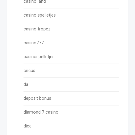
casino land
casino spelletjes
casino tropez
casino777
casinospelletjes
circus
da
deposit bonus
diamond 7 casino
dice