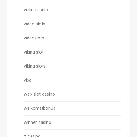
veilig casino
video slots
videoslots
viking slot
viking slots
visa
web slot casino
welkomstbonus
winner casino
z casino