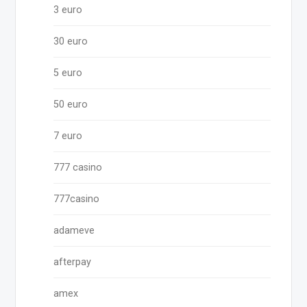
3 euro
30 euro
5 euro
50 euro
7 euro
777 casino
777casino
adameve
afterpay
amex