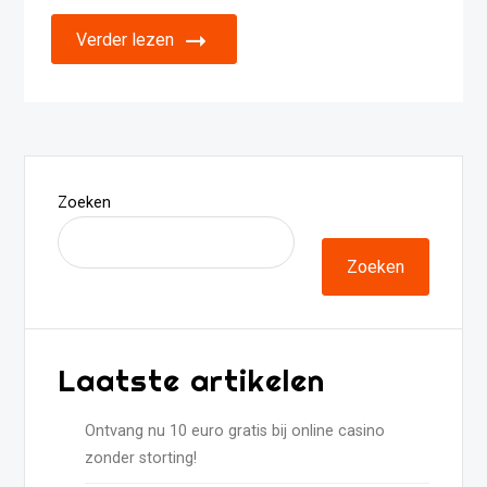
Verder lezen
Zoeken
Zoeken
Laatste artikelen
Ontvang nu 10 euro gratis bij online casino
zonder storting!