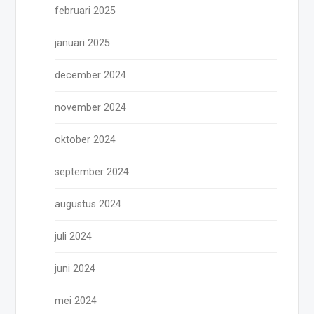
februari 2025
januari 2025
december 2024
november 2024
oktober 2024
september 2024
augustus 2024
juli 2024
juni 2024
mei 2024