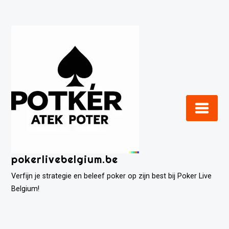
Ga
naar
de
inhoud
pokerlivebelgium.be
Verfijn je strategie en beleef poker op zijn best bij Poker Live
Belgium!