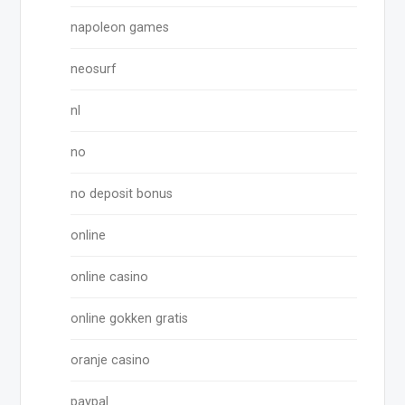
napoleon games
neosurf
nl
no
no deposit bonus
online
online casino
online gokken gratis
oranje casino
paypal