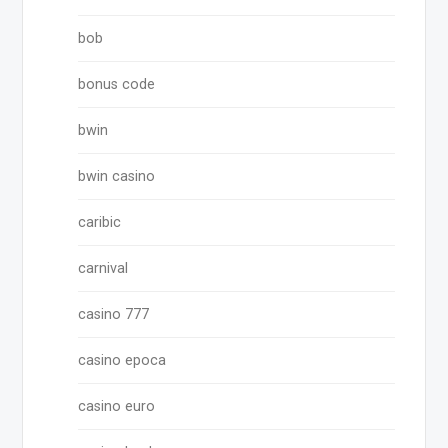
bob
bonus code
bwin
bwin casino
caribic
carnival
casino 777
casino epoca
casino euro