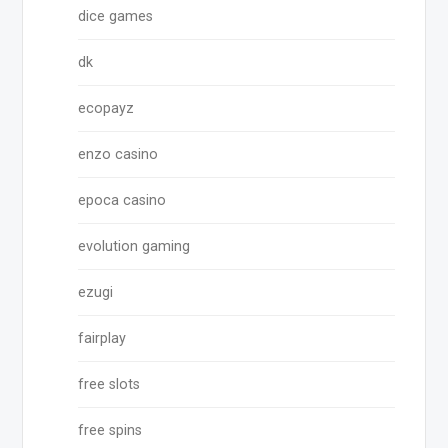
dice games
dk
ecopayz
enzo casino
epoca casino
evolution gaming
ezugi
fairplay
free slots
free spins