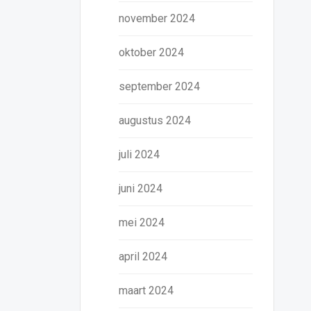
november 2024
oktober 2024
september 2024
augustus 2024
juli 2024
juni 2024
mei 2024
april 2024
maart 2024