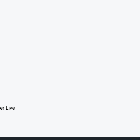
ker Live