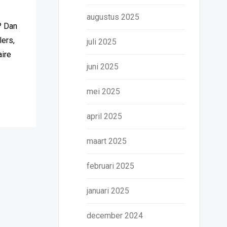
augustus 2025
? Dan
lers,
juli 2025
ire
juni 2025
mei 2025
april 2025
maart 2025
februari 2025
januari 2025
december 2024