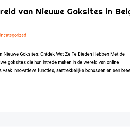
eld van Nieuwe Goksites in Bel
Uncategorized
n Nieuwe Goksites: Ontdek Wat Ze Te Bieden Hebben Met de
uwe goksites die hun intrede maken in de wereld van online
 vaak innovatieve functies, aantrekkelijke bonussen en een bre