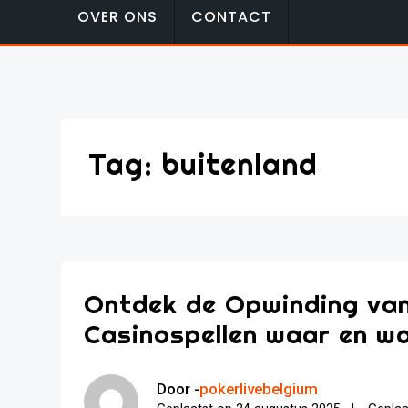
OVER ONS
CONTACT
Tag:
buitenland
Ontdek de Opwinding van 
Casinospellen waar en wa
Door -
pokerlivebelgium