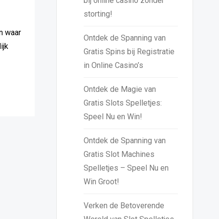
bij online casino zonder
storting!
n waar
Ontdek de Spanning van
ijk
Gratis Spins bij Registratie
in Online Casino’s
Ontdek de Magie van
Gratis Slots Spelletjes:
Speel Nu en Win!
Ontdek de Spanning van
Gratis Slot Machines
Spelletjes – Speel Nu en
Win Groot!
Verken de Betoverende