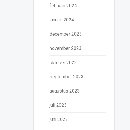
februari 2024
januari 2024
december 2023
november 2023
oktober 2023
september 2023
augustus 2023
juli 2023
juni 2023