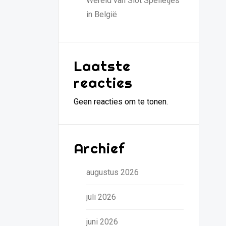
Wereld van Slot Spelletjes
in België
Laatste
reacties
Geen reacties om te tonen.
Archief
augustus 2026
juli 2026
juni 2026