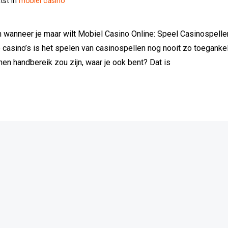
tst in
mobiel casino
 wanneer je maar wilt Mobiel Casino Online: Speel Casinospelle
casino’s is het spelen van casinospellen nog nooit zo toegankel
nen handbereik zou zijn, waar je ook bent? Dat is