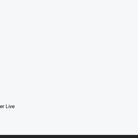
ker Live