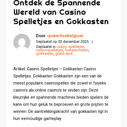
Ontdek de Spannende
Wereld van Casino
Spelletjes en Gokkasten
Door -
pokerlivebelgium
Geplaatst op
03 december 2025
Geplaatst in
casino spelletjes
,
casinospelletjes
,
fruitautomaten
,
gokkasten
,
gratis spel
Artikel: Casino Spelletjes – Gokkasten Casino
Spelletjes: Gokkasten Gokkasten zijn een van de
meest populaire casinospellen die zowel in fysieke
casino’s als online casino’s te vinden zijn. Deze
kleurrijke en spannende machines bieden spelers de
kans om hun geluk te beproeven en grote prijzen te
winnen. De aantrekkingskracht van gokkasten ligt in
hun eenvoudige gameplay