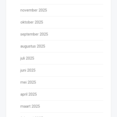
november 2025
oktober 2025
september 2025
augustus 2025
juli 2025
juni 2025
mei 2025
april 2025
maart 2025