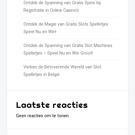
Ontdek de Spanning van Gratis Spins bij
Registratie in Online Casino’s
Ontdek de Magie van Gratis Slots Spelletjes:
Speel Nu en Win!
Ontdek de Spanning van Gratis Slot Machines
Spelletjes – Speel Nu en Win Groot!
Verken de Betoverende Wereld van Slot
Spelletjes in België
Laatste reacties
Geen reacties om te tonen.