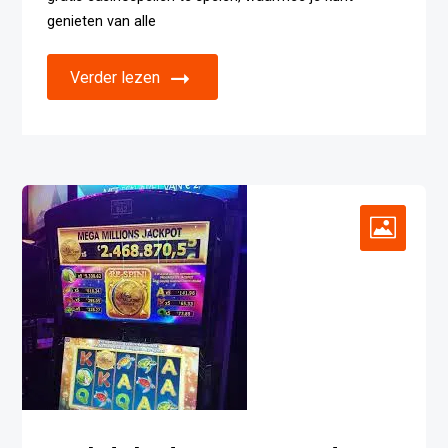
genieten van alle
Verder lezen