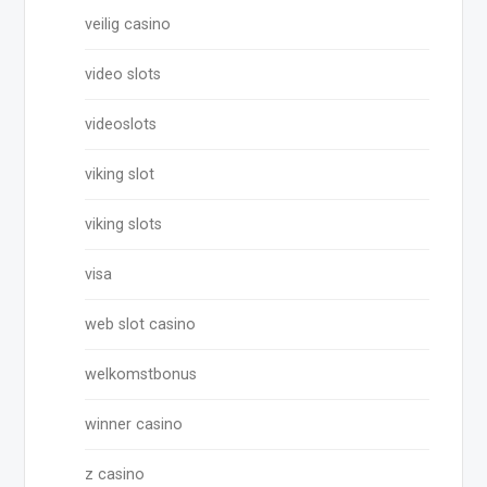
veilig casino
video slots
videoslots
viking slot
viking slots
visa
web slot casino
welkomstbonus
winner casino
z casino