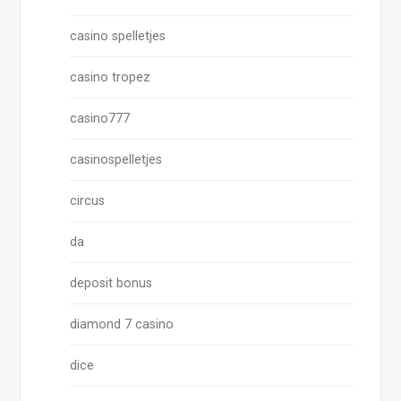
casino spelletjes
casino tropez
casino777
casinospelletjes
circus
da
deposit bonus
diamond 7 casino
dice