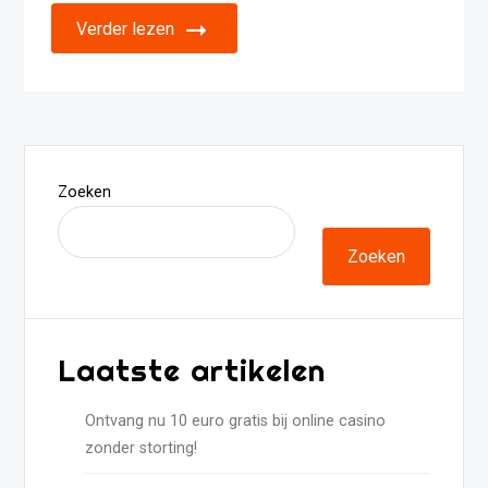
Verder lezen
Zoeken
Zoeken
Laatste artikelen
Ontvang nu 10 euro gratis bij online casino
zonder storting!