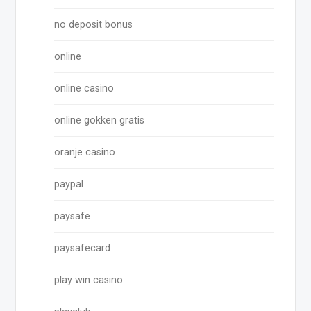
no deposit bonus
online
online casino
online gokken gratis
oranje casino
paypal
paysafe
paysafecard
play win casino