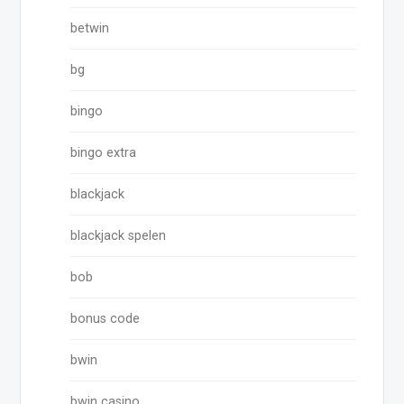
betwin
bg
bingo
bingo extra
blackjack
blackjack spelen
bob
bonus code
bwin
bwin casino