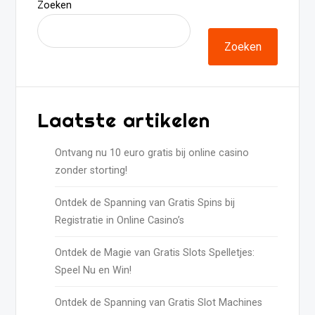
Zoeken
Zoeken
Laatste artikelen
Ontvang nu 10 euro gratis bij online casino
zonder storting!
Ontdek de Spanning van Gratis Spins bij
Registratie in Online Casino’s
Ontdek de Magie van Gratis Slots Spelletjes:
Speel Nu en Win!
Ontdek de Spanning van Gratis Slot Machines