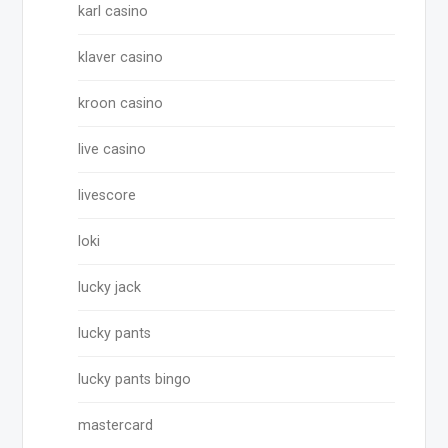
karl casino
klaver casino
kroon casino
live casino
livescore
loki
lucky jack
lucky pants
lucky pants bingo
mastercard