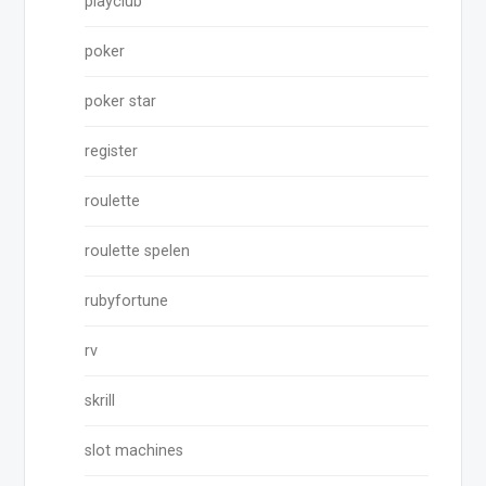
playclub
poker
poker star
register
roulette
roulette spelen
rubyfortune
rv
skrill
slot machines