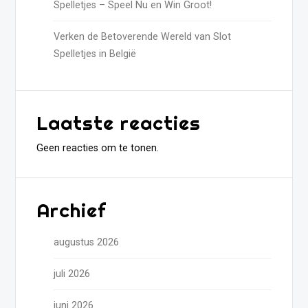
Spelletjes – Speel Nu en Win Groot!
Verken de Betoverende Wereld van Slot
Spelletjes in België
Laatste reacties
Geen reacties om te tonen.
Archief
augustus 2026
juli 2026
juni 2026