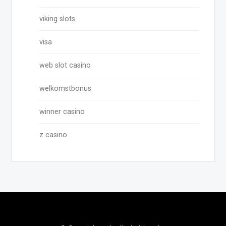
viking slots
visa
web slot casino
welkomstbonus
winner casino
z casino