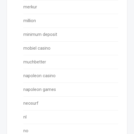
merkur
million
minimum deposit
mobiel casino
muchbetter
napoleon casino
napoleon games
neosurf
nl
no