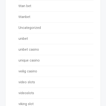
titan bet
titanbet
Uncategorized
unibet
unibet casino
unique casino
veilig casino
video slots
videoslots
viking slot