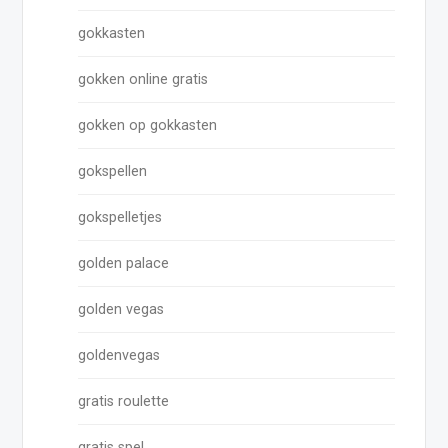
gokkasten
gokken online gratis
gokken op gokkasten
gokspellen
gokspelletjes
golden palace
golden vegas
goldenvegas
gratis roulette
gratis spel