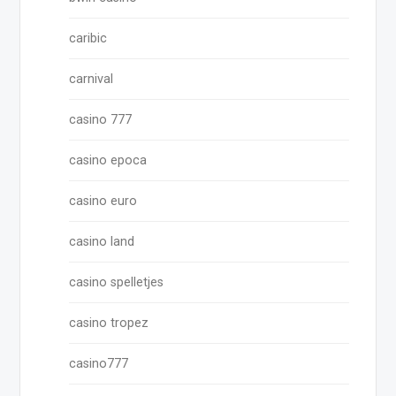
caribic
carnival
casino 777
casino epoca
casino euro
casino land
casino spelletjes
casino tropez
casino777