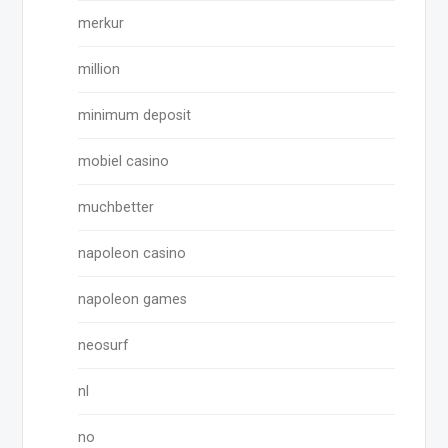
merkur
million
minimum deposit
mobiel casino
muchbetter
napoleon casino
napoleon games
neosurf
nl
no