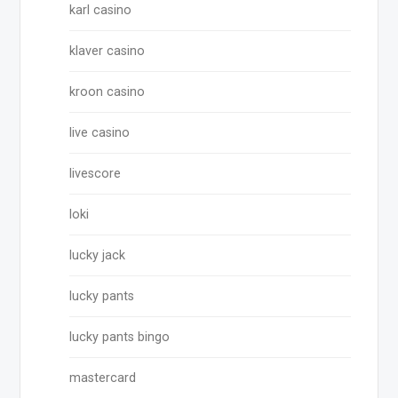
karl casino
klaver casino
kroon casino
live casino
livescore
loki
lucky jack
lucky pants
lucky pants bingo
mastercard