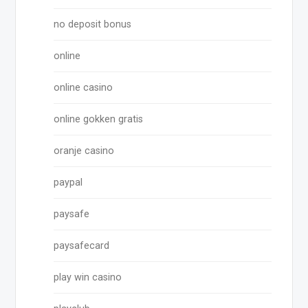
no deposit bonus
online
online casino
online gokken gratis
oranje casino
paypal
paysafe
paysafecard
play win casino