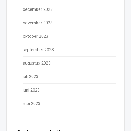
december 2023
november 2023
oktober 2023
september 2023
augustus 2023
juli 2023
juni 2023
mei 2023