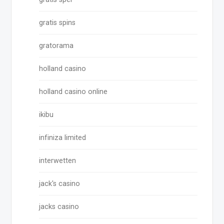
gratis spins
gratorama
holland casino
holland casino online
ikibu
infiniza limited
interwetten
jack's casino
jacks casino