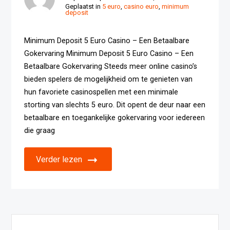
Geplaatst in
5 euro
,
casino euro
,
minimum
deposit
Minimum Deposit 5 Euro Casino – Een Betaalbare
Gokervaring Minimum Deposit 5 Euro Casino – Een
Betaalbare Gokervaring Steeds meer online casino’s
bieden spelers de mogelijkheid om te genieten van
hun favoriete casinospellen met een minimale
storting van slechts 5 euro. Dit opent de deur naar een
betaalbare en toegankelijke gokervaring voor iedereen
die graag
Verder lezen