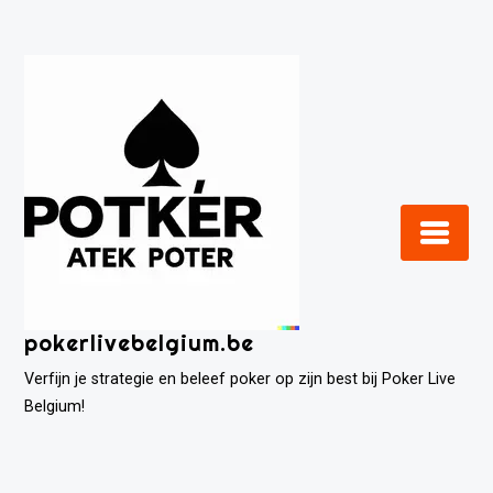
Ga
naar
de
inhoud
pokerlivebelgium.be
Verfijn je strategie en beleef poker op zijn best bij Poker Live
Belgium!