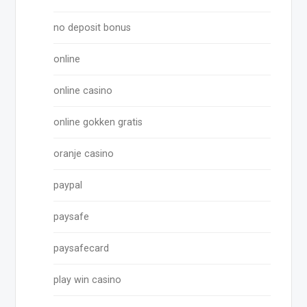
no deposit bonus
online
online casino
online gokken gratis
oranje casino
paypal
paysafe
paysafecard
play win casino