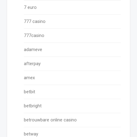
7 euro
777 casino
777casino
adameve
afterpay
amex
betbit
betbright
betrouwbare online casino
betway