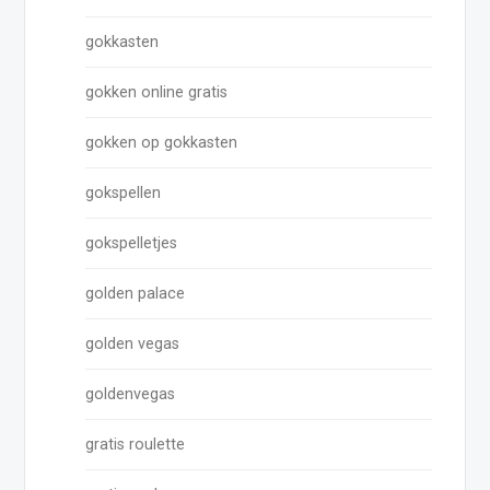
gokkasten
gokken online gratis
gokken op gokkasten
gokspellen
gokspelletjes
golden palace
golden vegas
goldenvegas
gratis roulette