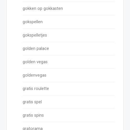
gokken op gokkasten
gokspellen
gokspelletjes
golden palace
golden vegas
goldenvegas
gratis roulette
gratis spel
gratis spins
gratorama