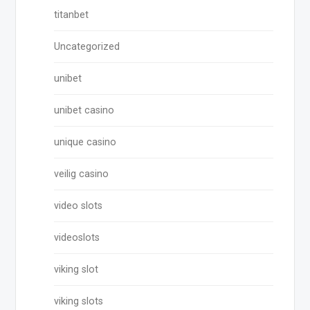
titanbet
Uncategorized
unibet
unibet casino
unique casino
veilig casino
video slots
videoslots
viking slot
viking slots