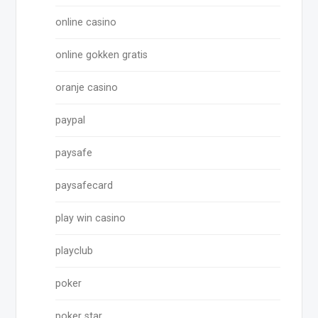
online casino
online gokken gratis
oranje casino
paypal
paysafe
paysafecard
play win casino
playclub
poker
poker star