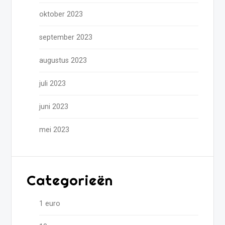
oktober 2023
september 2023
augustus 2023
juli 2023
juni 2023
mei 2023
Categorieën
1 euro