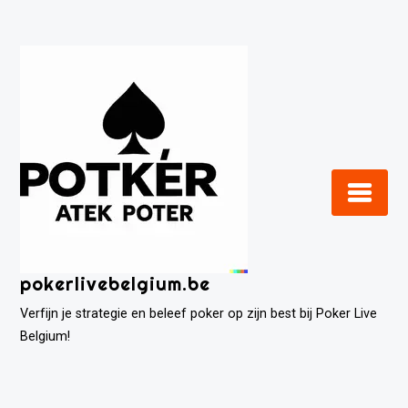
Ga
naar
de
inhoud
pokerlivebelgium.be
Verfijn je strategie en beleef poker op zijn best bij Poker Live
Belgium!