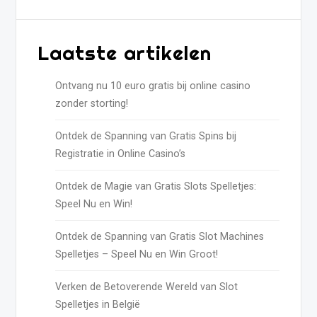
Laatste artikelen
Ontvang nu 10 euro gratis bij online casino
zonder storting!
Ontdek de Spanning van Gratis Spins bij
Registratie in Online Casino’s
Ontdek de Magie van Gratis Slots Spelletjes:
Speel Nu en Win!
Ontdek de Spanning van Gratis Slot Machines
Spelletjes – Speel Nu en Win Groot!
Verken de Betoverende Wereld van Slot
Spelletjes in België