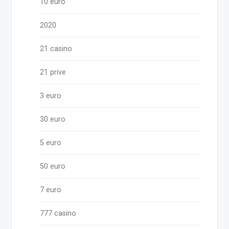
10 euro
2020
21 casino
21 prive
3 euro
30 euro
5 euro
50 euro
7 euro
777 casino