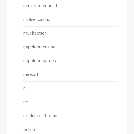
minimum deposit
mobiel casino
muchbetter
napoleon casino
napoleon games
neosurf
nl
no
no deposit bonus
online