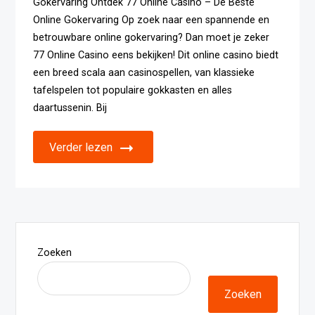
Gokervaring Ontdek 77 Online Casino – De Beste
Online Gokervaring Op zoek naar een spannende en
betrouwbare online gokervaring? Dan moet je zeker
77 Online Casino eens bekijken! Dit online casino biedt
een breed scala aan casinospellen, van klassieke
tafelspelen tot populaire gokkasten en alles
daartussenin. Bij
Verder lezen
Zoeken
Zoeken