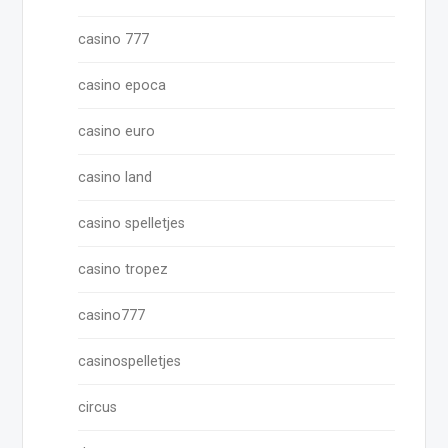
casino 777
casino epoca
casino euro
casino land
casino spelletjes
casino tropez
casino777
casinospelletjes
circus