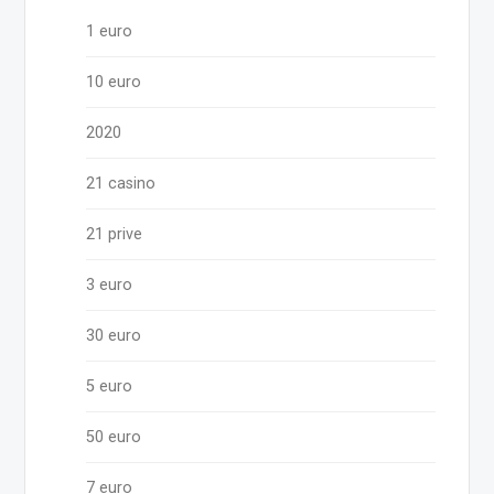
1 euro
10 euro
2020
21 casino
21 prive
3 euro
30 euro
5 euro
50 euro
7 euro