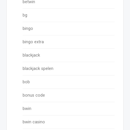
betwin
bg
bingo
bingo extra
blackjack
blackjack spelen
bob
bonus code
bwin
bwin casino