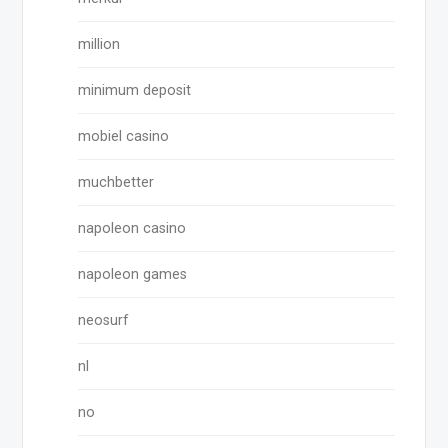
million
minimum deposit
mobiel casino
muchbetter
napoleon casino
napoleon games
neosurf
nl
no