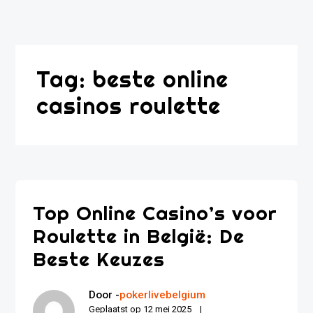
Tag:
beste online
casinos roulette
Top Online Casino’s voor
Roulette in België: De
Beste Keuzes
Door -
pokerlivebelgium
Geplaatst op
12 mei 2025