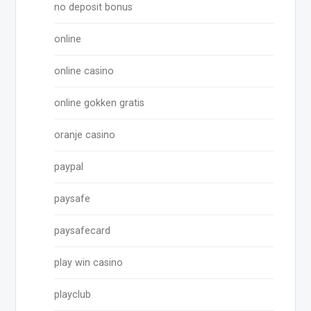
no deposit bonus
online
online casino
online gokken gratis
oranje casino
paypal
paysafe
paysafecard
play win casino
playclub