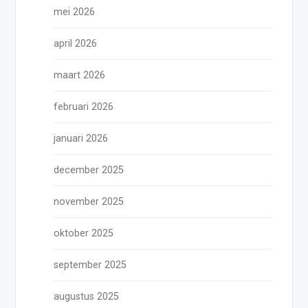
mei 2026
april 2026
maart 2026
februari 2026
januari 2026
december 2025
november 2025
oktober 2025
september 2025
augustus 2025