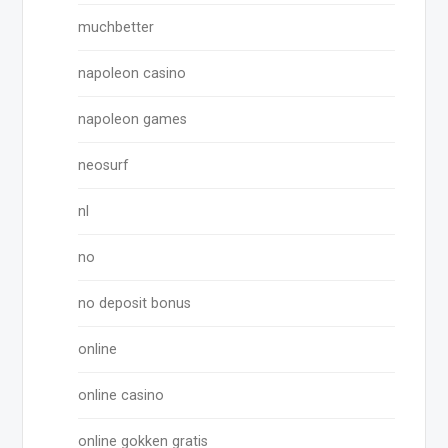
muchbetter
napoleon casino
napoleon games
neosurf
nl
no
no deposit bonus
online
online casino
online gokken gratis