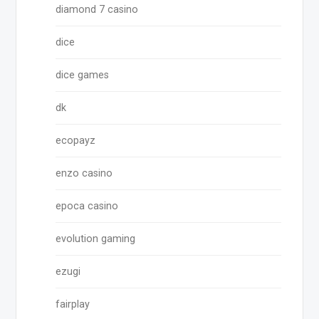
diamond 7 casino
dice
dice games
dk
ecopayz
enzo casino
epoca casino
evolution gaming
ezugi
fairplay