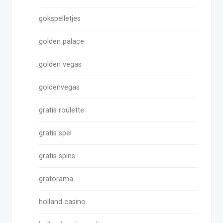
gokspelletjes
golden palace
golden vegas
goldenvegas
gratis roulette
gratis spel
gratis spins
gratorama
holland casino